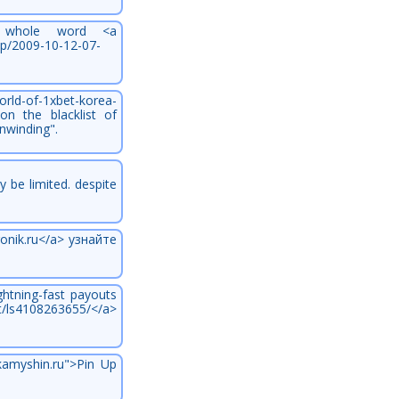
a whole word <a
hp/2009-10-12-07-
-of-1xbet-korea-
 on the blacklist of
nwinding".
 be limited. despite
onik.ru</a> узнайте
ghtning-fast payouts
t/ls4108263655/</a>
7kamyshin.ru">Pin Up