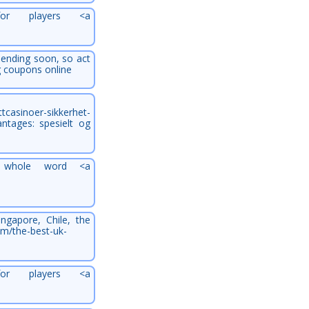
or players <a
 ending soon, so act
g coupons online
asinoer-sikkerhet-
antages: spesielt og
a whole word <a
ingapore, Chile, the
om/the-best-uk-
or players <a