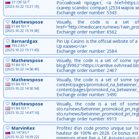
37.139.53.*
Российский продукт, <a href=https://
[2025-10-22 15:21:19]
сканер scandoc compact j2534 марок 
Exchange order number: 5343
Mathewspose
Visually, the code is a set 
91.84.101.*
href="http://mediccare.ru/news/1win_pro
[2025-10-22 15:19:38]
Exchange order number: 6562
Bernardgax
Pin Up Casino is the official website of
195.2.85.*
Up казино</a>
[2025-10-22 15:11:45]
Exchange order number: 2584
Mathewspose
Visually, the code is a set of some sy
91.84.101.*
blog/39963">https://camlive.ovh/read-b
[2025-10-22 14:58:49]
Exchange order number: 2467
Mathewspose
Visually, the code is a set of some sy
91.84.101.*
content/pages/promokod_na_betwinner_bon
[2025-10-22 14:50:54]
content/pages/promokod_na_betwinner_bo
Exchange order number: 5490
Mathewspose
Visually, the code is a set of some
91.84.101.*
sto.ru/news/betvinner_promokod_pri_regis
[2025-10-22 14:47:16]
sto.ru/news/betvinner_promokod_pri_regi
Exchange order number: 6913
MarvinKex
Profitez d’un code promo unique sur 1x
82.147.85.*
hauteur de 100% en 2026. Ce bonus est c
[2025-10-22 14:39:22]
minimum etant fixe a 1€. Assurez-vous de 