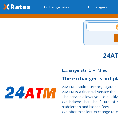
Exchange rates
Exchangers
24AT
Exchanger site:
24ATM.net
The exchanger is not p
24ATM - Multi-Currency Digital 
24ATM is a financial service that
The service allows you to quickly,
We believe that the future of
middlemen and hidden fees.
We offer excellent exchange rate