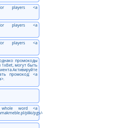
or players <a
or players <a
or players <a
 однако промокоды
 1xBet, могут быть
ента.Активируйте
ать промокод: <a
a>.
a whole word <a
amakmeble.pl/pliki/pgs/c_digo_gratuito_promo_1xbet_b_nus_de_regist