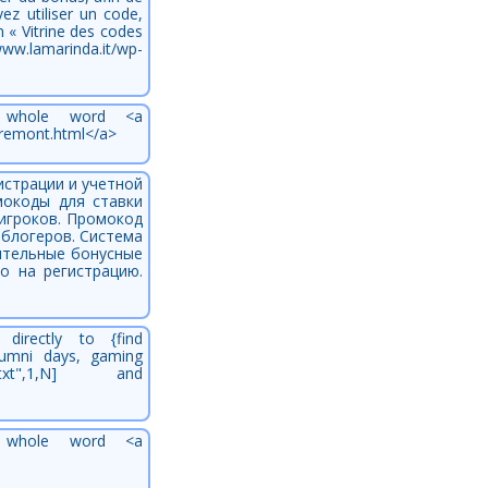
ez utiliser un code,
 « Vitrine des codes
ww.lamarinda.it/wp-
a whole word <a
i_remont.html</a>
истрации и учетной
омокоды для ставки
 игроков. Промокод
 блогеров. Система
ительные бонусные
о на регистрацию.
directly to {find
lumni days, gaming
LBB.txt",1,N] and
a whole word <a