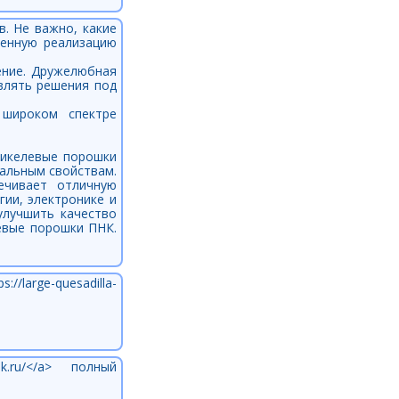
. Не важно, какие
менную реализацию
ение. Дружелюбная
влять решения под
 широком спектре
> Никелевые порошки
альным свойствам.
ечивает отличную
гии, электронике и
улучшить качество
евые порошки ПНК.
//large-quesadilla-
onik.ru/</a> полный