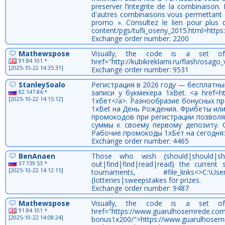
preserver l’integrite de la combinaison
d'autres combinaisons vous permettant d
promo ». Consultez le lien pour plus d
content/pgs/tufli_oseny_2015.html>https
Exchange order number: 2200
Mathewspose
Visually, the code is a set 
91.84.101.*
href="http://kubikreklami.ru/flash/osago_
[2025-10-22 14:35:31]
Exchange order number: 9531
StanleySoalo
Регистрация в 2026 году — бесплатны
82.147.84.*
записи у букмекера 1xBet. <a href=h
[2025-10-22 14:15:12]
1хбет</a>. Разнообразие бонусных п
1xBet на День Рождения. Фрибеты или
промокодов при регистрации позвол
суммы к своему первому депозиту. 
Рабочие промокоды 1хБет на сегодня:
Exchange order number: 4465
BenAnaen
Those who wish {should|should|shou
37.139.53.*
out|find|find|read|read} the current
[2025-10-22 14:12:15]
tournaments, #file_links<>C:\User
{lotteries|sweepstakes for prizes.
Exchange order number: 9487
Mathewspose
Visually, the code is a set 
91.84.101.*
href="https://www.guarulhosemrede.com.
[2025-10-22 14:08:24]
bonus1x200/">https://www.guarulhosemr