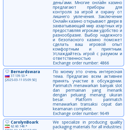
деньгами. Многие онлайн казино
предлагают приборы для
контроля за игрой и охрану от
лишнего увлечения. Заключение
Онлайн казино открывают двери в
захватывающий мир азартных игр
предоставляя игрокам удобство и
разнообразие. Выбор надежного
и безопасного казино поможет
сделать ваш игровой опыт
комфортным и приятным.
Услаждайтесь игрой с разумом и
ответственностью
Exchange order number: 4866
Bernardswara
По моему это очень интересная
37.139.53.*
тема. Предлагаю всем активнее
[2025-03-11 05:09:50]
принять участие в обсуждении.
Parimatch menawarkan banyak slot
dan permainan yang menarik
dengan peluang menang ukuran
besar. Platform parimatch
menawarkan transaksi cepat dan
keamanan complete.
Exchange order number: 9649
CarolynBoark
We specialize in producing quality
62.60.148.*
packaging materials for all industries: