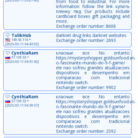
[2025-03-11 05:07:43]
from food to industrial. For more
information follow the link купить
пленку пвд Our products include
cardboard boxes gift packaging and
more.
Exchange order number: 8606
TolikHob
darknet drug links darknet websites
149.50.116.*
Exchange order number: 2693
[2025-03-11 04:43:03]
CynthiaRam
класные все No entanto
37.139.53.*
https://mysteryshopper.goldsunfood.vn/
[2025-03-11 04:41:43]
o-fascinante-mundo-do-9-f-game/
ele nao sofreu grandes atualizacoes
dispositivos e desempenho em
comparacao com tradicional
nintendo switch.
Exchange order number: 9902
CynthiaRam
класные все No entanto
37.139.53.*
https://mysteryshopper.goldsunfood.vn/
[2025-03-11 04:39:57]
o-fascinante-mundo-do-9-f-game/
ele nao sofreu grandes atualizacoes
dispositivos e desempenho em
comparacao com tradicional
nintendo switch.
Exchange order number: 2592