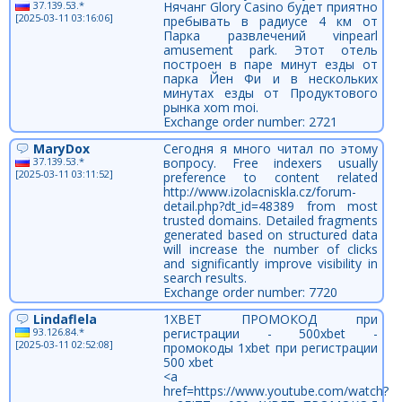
37.139.53.*
Нячанг Glory Casino будет приятно
[2025-03-11 03:16:06]
пребывать в радиусе 4 км от
Парка развлечений vinpearl
amusement park. Этот отель
построен в паре минут езды от
парка Йен Фи и в нескольких
минутах езды от Продуктового
рынка xom moi.
Exchange order number: 2721
MaryDox
Сегодня я много читал по этому
37.139.53.*
вопросу. Free indexers usually
[2025-03-11 03:11:52]
preference to content related
http://www.izolacniskla.cz/forum-
detail.php?dt_id=48389 from most
trusted domains. Detailed fragments
generated based on structured data
will increase the number of clicks
and significantly improve visibility in
search results.
Exchange order number: 7720
Lindaflela
1XBET ПРОМОКОД при
93.126.84.*
регистрации - 500xbet -
[2025-03-11 02:52:08]
промокоды 1xbet при регистрации
500 xbet
<a
href=https://www.youtube.com/watch?