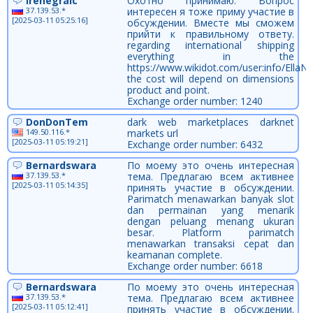
Irenegraic
Охотно принимаю. Вопрос
37.139.53.*
интересен я тоже приму участие в
[2025-03-11 05:25:16]
обсуждении. Вместе мы сможем
прийти к правильному ответу.
regarding international shipping
everything in the
https://www.wikidot.com/user:info/EllaN
the cost will depend on dimensions
product and point.
Exchange order number: 1240
DonDonTem
dark web marketplaces darknet
149.50.116.*
markets url
[2025-03-11 05:19:21]
Exchange order number: 6432
Bernardswara
По моему это очень интересная
37.139.53.*
тема. Предлагаю всем активнее
[2025-03-11 05:14:35]
принять участие в обсуждении.
Parimatch menawarkan banyak slot
dan permainan yang menarik
dengan peluang menang ukuran
besar. Platform parimatch
menawarkan transaksi cepat dan
keamanan complete.
Exchange order number: 6618
Bernardswara
По моему это очень интересная
37.139.53.*
тема. Предлагаю всем активнее
[2025-03-11 05:12:41]
принять участие в обсуждении.