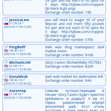
for spin and out each of 50 spins for
5 days http://tjblaw.com/cropped-
tjb-black-logo-png/.
Exchange order number: 749
JessicaLew
you will need to wager 30 of your
37.139.53.*
deposit and not more fifty pounds
[2025-03-11 04:15:09]
for spin and out each of 50 spins for
5 days http://tjblaw.com/cropped-
tjb-black-logo-png/.
Exchange order number: 5706
PingBeiff
dark web drug marketplace dark
149.50.116.*
market onion
[2025-03-11 04:03:40]
Exchange order number: 8168
MichaelcoW
Glory Casino MichaeldIaky 9f27563
65.108.13.*
Exchange order number: 8299
[2025-03-11 03:59:50]
Donaldtub
dark web market list darkmarket link
149.50.116.*
Exchange order number: 844
[2025-03-11 03:45:52]
Aarontop
Семьям путешествующим в
37.139.53.*
Нячанг Glory Casino будет приятно
[2025-03-11 03:24:45]
пребывать в радиусе 4 км от
Парка развлечений vinpearl
amusement park. Этот отель
построен в паре минут езды от