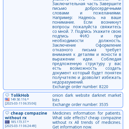
Заключительная часть Завершите
письмо добросердечными
словами и пожеланиями.
Например: Надеюсь на ваше
понимание. Если возникнут
вопросы пожалуйста свяжитесь
со мной. 7. Подпись Укажите свою
подпись ФИО и при
необходимости должность.
Заключение Оформление
отказного письма требует
внимания к деталям и ясности в
выражении идеи. Соблюдая
предложенную структуру у вас
есть возможность создать
документ который будет понятен
получателю и дозволит избежать
недоразумений.
Exchange order number: 8220
TolikHob
onion dark website darknet market
149.50.116.*
lists
[2025-03-11 06:35:06]
Exchange order number: 3535
cheap compazine
Medicines information for patients.
without rx
What side effects? cheap compazine
185.173.37.*
without rx All trends of medicines.
[2025-03-11 06:24:49]
Get information now.