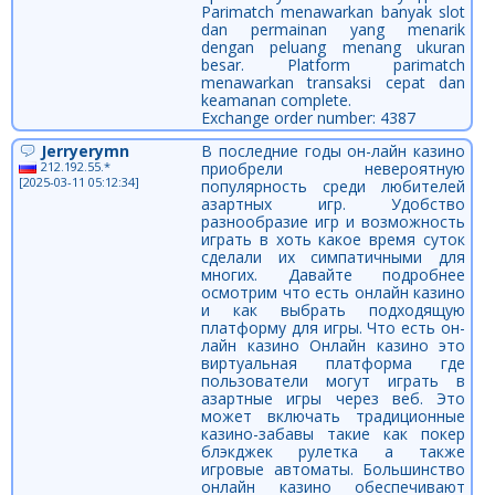
Parimatch menawarkan banyak slot
dan permainan yang menarik
dengan peluang menang ukuran
besar. Platform parimatch
menawarkan transaksi cepat dan
keamanan complete.
Exchange order number: 4387
Jerryerymn
В последние годы он-лайн казино
212.192.55.*
приобрели невероятную
[2025-03-11 05:12:34]
популярность среди любителей
азартных игр. Удобство
разнообразие игр и возможность
играть в хоть какое время суток
сделали их симпатичными для
многих. Давайте подробнее
осмотрим что есть онлайн казино
и как выбрать подходящую
платформу для игры. Что есть он-
лайн казино Онлайн казино это
виртуальная платформа где
пользователи могут играть в
азартные игры через веб. Это
может включать традиционные
казино-забавы такие как покер
блэкджек рулетка а также
игровые автоматы. Большинство
онлайн казино обеспечивают