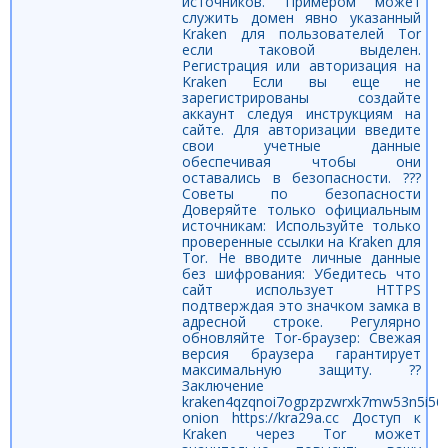
источников. Примером может
служить домен явно указанный
Kraken для пользователей Tor
если таковой выделен.
Регистрация или авторизация на
Kraken Если вы еще не
зарегистрированы создайте
аккаунт следуя инструкциям на
сайте. Для авторизации введите
свои учетные данные
обеспечивая чтобы они
оставались в безопасности. ???
Советы по безопасности
Доверяйте только официальным
источникам: Используйте только
проверенные ссылки на Kraken для
Tor. Не вводите личные данные
без шифрования: Убедитесь что
сайт использует HTTPS
подтверждая это значком замка в
адресной строке. Регулярно
обновляйте Tor-браузер: Свежая
версия браузера гарантирует
максимальную защиту. ??
Заключение
kraken4qzqnoi7ogpzpzwrxk7mw53n5i56
onion https://kra29a.cc Доступ к
Kraken через Tor может