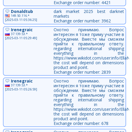
Exchange order number: 4421
Donaldtub
dark market 2025 best darknet
149.50.116.*
markets
[2025-03-11 05:36:25]
Exchange order number: 3962
Irenegraic
Охотно принимаю. Вопрос
37.139.53.*
интересен я тоже приму участие в
[2025-03-11 05:29:49]
обсуждении. Вместе мы сможем
прийти к правильному ответу.
regarding international shipping
everything in the
https://www.wikidot.com/user:info/EllaN
the cost will depend on dimensions
product and point.
Exchange order number: 2839
Irenegraic
Охотно принимаю. Вопрос
37.139.53.*
интересен я тоже приму участие в
[2025-03-11 05:26:59]
обсуждении. Вместе мы сможем
прийти к правильному ответу.
regarding international shipping
everything in the
https://www.wikidot.com/user:info/EllaN
the cost will depend on dimensions
product and point.
Exchange order number: 678