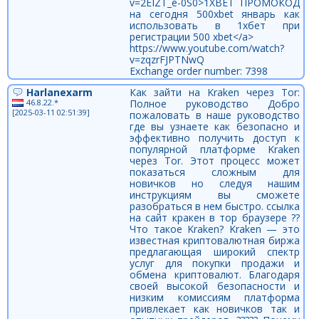
v=2EIZT_e-0S0>1XBET ПРОМОКОД
на сегодня 500xbet январь как
использовать в 1хбет при
регистрации 500 xbet</a>
https://www.youtube.com/watch?
v=zqzrFJPTNwQ
Exchange order number: 7398
Harlanexarm
Как зайти на Kraken через Tor:
46.8.22.*
Полное руководство Добро
[2025-03-11 02:51:39]
пожаловать в наше руководство
где вы узнаете как безопасно и
эффективно получить доступ к
популярной платформе Kraken
через Tor. Этот процесс может
показаться сложным для
новичков но следуя нашим
инструкциям вы сможете
разобраться в нем быстро. ссылка
на сайт кракен в тор браузере ??
Что такое Kraken? Kraken — это
известная криптовалютная биржа
предлагающая широкий спектр
услуг для покупки продажи и
обмена криптовалют. Благодаря
своей высокой безопасности и
низким комиссиям платформа
привлекает как новичков так и