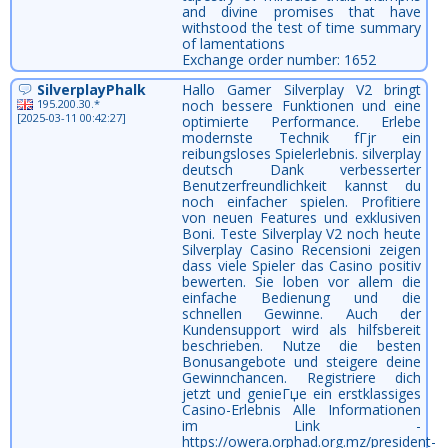
and divine promises that have
withstood the test of time summary
of lamentations
Exchange order number: 1652
SilverplayPhalk
Hallo Gamer Silverplay V2 bringt
195.200.30.*
noch bessere Funktionen und eine
[2025-03-11 00:42:27]
optimierte Performance. Erlebe
modernste Technik fГјr ein
reibungsloses Spielerlebnis. silverplay
deutsch Dank verbesserter
Benutzerfreundlichkeit kannst du
noch einfacher spielen. Profitiere
von neuen Features und exklusiven
Boni. Teste Silverplay V2 noch heute
Silverplay Casino Recensioni zeigen
dass viele Spieler das Casino positiv
bewerten. Sie loben vor allem die
einfache Bedienung und die
schnellen Gewinne. Auch der
Kundensupport wird als hilfsbereit
beschrieben. Nutze die besten
Bonusangebote und steigere deine
Gewinnchancen. Registriere dich
jetzt und genieГџe ein erstklassiges
Casino-Erlebnis Alle Informationen
im Link -
https://owera.orphad.org.mz/president-