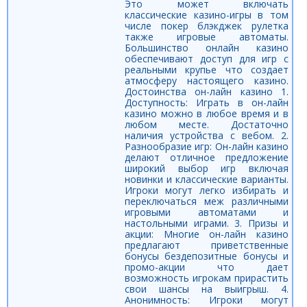
Это может включать
классические казино-игры в том
числе покер блэкджек рулетка
также игровые автоматы.
Большинство онлайн казино
обеспечивают доступ для игр с
реальными крупье что создает
атмосферу настоящего казино.
Достоинства он-лайн казино 1.
Доступность: Играть в он-лайн
казино можно в любое время и в
любом месте. Достаточно
наличия устройства с вебом. 2.
Разнообразие игр: Он-лайн казино
делают отличное предложение
широкий выбор игр включая
новинки и классические варианты.
Игроки могут легко избирать и
переключаться меж различными
игровыми автоматами и
настольными играми. 3. Призы и
акции: Многие он-лайн казино
предлагают приветственные
бонусы бездепозитные бонусы и
промо-акции что дает
возможность игрокам прирастить
свои шансы на выигрыш. 4.
Анонимность: Игроки могут