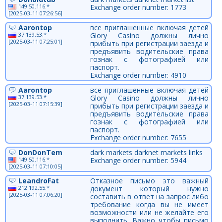
149.50.116.*
Exchange order number: 1773
[2025-03-11 07:26:56]
Aarontop
все приглашенные включая детей
37.139.53.*
Glory Casino должны лично
[2025-03-11 07:25:01]
прибыть при регистрации заезда и
предъявить водительские права
гознак с фотографией или
паспорт.
Exchange order number: 4910
Aarontop
все приглашенные включая детей
37.139.53.*
Glory Casino должны лично
[2025-03-11 07:15:39]
прибыть при регистрации заезда и
предъявить водительские права
гознак с фотографией или
паспорт.
Exchange order number: 7655
DonDonTem
dark markets darknet markets links
149.50.116.*
Exchange order number: 5944
[2025-03-11 07:10:05]
LeandroFat
Отказное письмо это важный
212.192.55.*
документ который нужно
[2025-03-11 07:06:20]
составить в ответ на запрос либо
требование когда вы не имеет
возможности или не желайте его
выполнить. Важно чтобы письмо