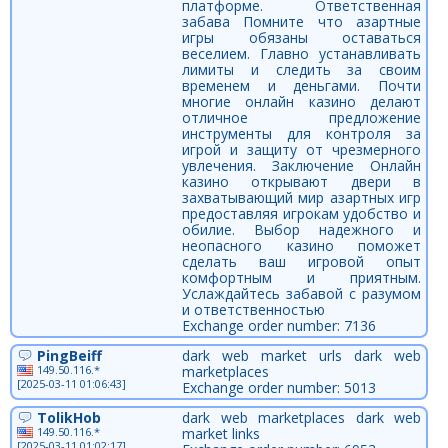
платформе. Ответственная
забава Помните что азартные
игры обязаны оставаться
веселием. Главно устанавливать
лимиты и следить за своим
временем и деньгами. Почти
многие онлайн казино делают
отличное предложение
инструменты для контроля за
игрой и защиту от чрезмерного
увлечения. Заключение Онлайн
казино открывают двери в
захватывающий мир азартных игр
предоставляя игрокам удобство и
обилие. Выбор надежного и
неопасного казино поможет
сделать ваш игровой опыт
комфортным и приятным.
Услаждайтесь забавой с разумом
и ответственностью
Exchange order number: 7136
PingBeiff
dark web market urls dark web
149.50.116.*
marketplaces
[2025-03-11 01:06:43]
Exchange order number: 5013
TolikHob
dark web marketplaces dark web
149.50.116.*
market links
[2025-03-11 01:02:17]