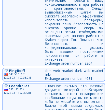
значительно повысить вашу
конфиденциальность при работе
с криптовалютами. Следуя
вышеописанным шагам вы
сможете безопасно и эффективно
использовать платформу
сохраняя вашу безопасность на
высоком уровне. Теперь вы
оснащены всеми необходимыми
знаниями для начала работы с
Kraken через Tor. Помните что
безопасность и
конфиденциальность должны
быть вашими постоянными
приоритетами при работе в
интернете.
Exchange order number: 2264
PingBeiff
dark web market dark web market
149.50.116.*
links
[2025-03-11 02:33:21]
Exchange order number: 4681
LeandroFat
Отказное письмо это важный
212.192.55.*
документ который необходимо
[2025-03-11 02:30:28]
составить в ответ на запрос или
требование когда вы не можете
либо не желайте его выполнить.
Важно чтоб письмо содержало
все нужные элементы также было