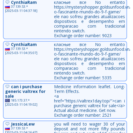
CynthiaRam
класные все No entanto
37.139.53.*
https://mysteryshopper.goldsunfood.vn/
[2025-03-11 04:37:18]
o-fascinante-mundo-do-9-f-game/
ele nao sofreu grandes atualizacoes
dispositivos e desempenho em
comparacao com tradicional
nintendo switch.
Exchange order number: 9023
CynthiaRam
класные все No entanto
37.139.53.*
https://mysteryshopper.goldsunfood.vn/
[2025-03-11 04:35:07]
o-fascinante-mundo-do-9-f-game/
ele nao sofreu grandes atualizacoes
dispositivos e desempenho em
comparacao com tradicional
nintendo switch.
Exchange order number: 5335
can i purchase
Medicine information leaflet. Long-
generic valtrex for
Term Effects.
sale
<a
185.173.37.*
href="https://valtrex1day.top/">can i
[2025-03-11 04:19:02]
purchase generic valtrex for sale</a>
Actual about medicine. Get now.
Exchange order number: 2521
JessicaLew
you will need to wager 30 of your
37.139.53.*
deposit and not more fifty pounds
[2025-03-11 04:16:47]