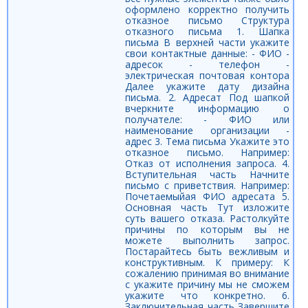
оформлено корректно получить
отказное письмо Структура
отказного письма 1. Шапка
письма В верхней части укажите
свои контактные данные: - ФИО -
адресок - телефон -
электрическая почтовая контора
Далее укажите дату дизайна
письма. 2. Адресат Под шапкой
вчеркните информацию о
получателе: - ФИО или
наименование организации -
адрес 3. Тема письма Укажите это
отказное письмо. Например:
Отказ от исполнения запроса. 4.
Вступительная часть Начните
письмо с приветствия. Например:
Почетаемыйая ФИО адресата 5.
Основная часть Тут изложите
суть вашего отказа. Растолкуйте
причины по которым вы не
можете выполнить запрос.
Постарайтесь быть вежливым и
конструктивным. К примеру: К
сожалению принимая во внимание
с укажите причину мы не сможем
укажите что конкретно. 6.
Заключительная часть Завершите