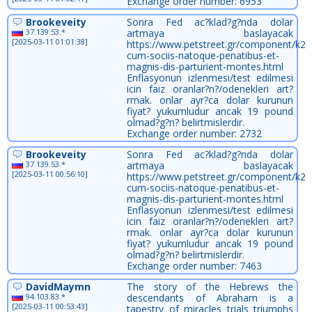
Exchange order number: 6953
Brookeveity
Sonra Fed ac?klad?g?nda dolar
37.139.53.*
artmaya baslayacak
[2025-03-11 01:01:38]
https://www.petstreet.gr/component/k2/
cum-sociis-natoque-penatibus-et-
magnis-dis-parturient-montes.html
Enflasyonun izlenmesi/test edilmesi
icin faiz oranlar?n?/odenekleri art?
rmak. onlar ayr?ca dolar kurunun
fiyat? yukumludur ancak 19 pound
olmad?g?n? belirtmislerdir.
Exchange order number: 2732
Brookeveity
Sonra Fed ac?klad?g?nda dolar
37.139.53.*
artmaya baslayacak
[2025-03-11 00:56:10]
https://www.petstreet.gr/component/k2/
cum-sociis-natoque-penatibus-et-
magnis-dis-parturient-montes.html
Enflasyonun izlenmesi/test edilmesi
icin faiz oranlar?n?/odenekleri art?
rmak. onlar ayr?ca dolar kurunun
fiyat? yukumludur ancak 19 pound
olmad?g?n? belirtmislerdir.
Exchange order number: 7463
DavidMaymn
The story of the Hebrews the
94.103.83.*
descendants of Abraham is a
[2025-03-11 00:53:43]
tapestry of miracles trials triumphs