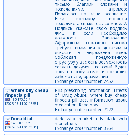
письмо благими словами и
пожеланиями. Например:
Полагаюсь на ваше осознание.
Если возникнут вопросы
пожалуйста свяжитесь со мной. 7.
Подпись Укажите свою подпись
ФИО и если необходимо
должность. Заключение
Оформление отказного письма
требует внимания к деталям и
ясности в выражении идеи.
Соблюдая предложенную
структуру у вас есть возможность
создать документ который будет
понятен получателю и позволит
избежать недоразумений.
Exchange order number: 2452
where buy cheap
Pills prescribing information. Effects
finpecia pill
of Drug Abuse. where buy cheap
185.173.37.*
finpecia pill Best information about
[2025-03-11 02:15:58]
medication. Read now.
Exchange order number: 7272
Donaldtub
dark web market urls dark web
149.50.116.*
market urls
[2025-03-11 01:53:31]
Exchange order number: 3764