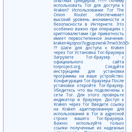
опытных трейдеров. ????? Почему
использовать Tor для доступа к
Kraken? Использование Tor The
Onion Router обеспечивает
высокий уровень анонимности и
безопасности в Интернете. Это
особенно важно при операциях с
криптовалютами где приватность
имеет первостепенное значение.
kraken4qzqnoi7ogpzpzwrxk7mw53n5i56
?? Шаги для доступа к Kraken
через Tor Установка Tor-браузера
Загрузите Tor-браузер с
официального сайта
torproject.org. Следуйте
инструкциям для установки
программы на ваше устройство.
Конфигурация Tor-браузера После
установки откройте Tor-браузер.
Убедитесь что вы подключены к
сети Tor. Для этого проверьте
индикатор в браузере. Доступ к
Kraken через Tor Введите ссылку
на Kraken адаптированную для
использования в Tor в адресной
строке вашего Tor-браузера.
Важно: используйте только
ссылки полученные из надежных