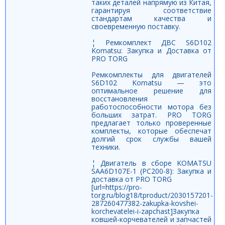
таких деталей напрямую из Китая,
гарантируя соответствие
стандартам качества и
своевременную поставку.
¦ Ремкомплект ДВС S6D102
Komatsu: Закупка и Доставка от
PRO TORG
Ремкомплекты для двигателей
S6D102 Komatsu — это
оптимальное решение для
восстановления
работоспособности мотора без
больших затрат. PRO TORG
предлагает только проверенные
комплекты, которые обеспечат
долгий срок службы вашей
техники.
¦ Двигатель в сборе KOMATSU
SAA6D107E-1 (PC200-8): Закупка и
доставка от PRO TORG
[url=https://pro-
torg.ru/blog18/tproduct/2030157201-
287260477382-zakupka-kovshei-
korchevatelei-i-zapchast]Закупка
ковшей-корчевателей и запчастей