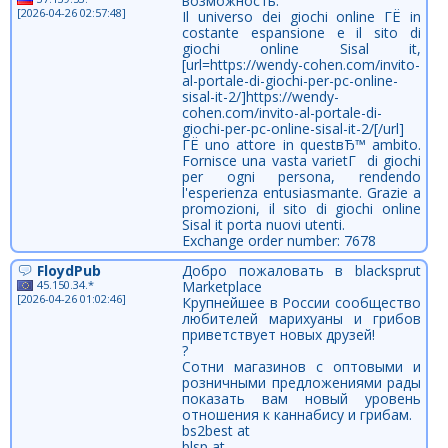
возможность.
[2026-04-26 02:57:48]
Il universo dei giochi online ГЁ in
costante espansione e il sito di
giochi online Sisal it,
[url=https://wendy-cohen.com/invito-
al-portale-di-giochi-per-pc-online-
sisal-it-2/]https://wendy-
cohen.com/invito-al-portale-di-
giochi-per-pc-online-sisal-it-2/[/url]
ГЁ uno attore in questвЂ™ ambito.
Fornisce una vasta varietГ di giochi
per ogni persona, rendendo
l'esperienza entusiasmante. Grazie a
promozioni, il sito di giochi online
Sisal it porta nuovi utenti.
Exchange order number: 7678
FloydPub
Добро пожаловать в blacksprut
45.150.34.*
Marketplace
[2026-04-26 01:02:46]
Крупнейшее в России сообщество
любителей марихуаны и грибов
приветствует новых друзей!
?
Сотни магазинов с оптовыми и
розничными предложениями рады
показать вам новый уровень
отношения к каннабису и грибам.
bs2best at
blsp at