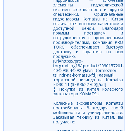
Гидронасосы — ключевые
элементы гидравлической
системы экскаваторов и другой
спецтехники. Оригинальные
гидронасосы Komatsu из Китая
отличаются высоким качеством и
доступной ценой. Благодаря
прямым поставкам и
сотрудничеству с проверенными
производителями, компания PRO
TORG обеспечивает быструю
доставку и гарантию на всю
продукцию.
[url=https://pro-
torg.ru/blog18/tproduct/2030157201-
404293044292-glavnii-tormoznoi-
tsilindr-na-komatsu-fd]Главный
тормозной цилиндр на Komatsu
FD30-11 (3EB3622700)[/url]
¦ Покупка из Китая колесного
экскаватора KOMATSU
Колесные экскаваторы Komatsu
востребованы благодаря своей
мобильности и универсальности.
Заказывая технику из Китая, вы
получаете: