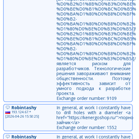
%D0%B2%D1%8B%D0%B3%D0%BE%D
%D0%BE%D0%B1%D0%BC%D0%B5%D
%D0%BA%D1%80%D0%B8%D0%BF%D
%D0%B2-
%D0%BA%D1%80%D0%B8%D0%B2%D
%D1%80%D0%BE%D0%B3%D0%B5/]https:/
%D0%B2%D1%8B%D0%B3%D0%BE%D
%D0%BE%D0%B1%D0%BC%D0%B5%D
%D0%BA%D1%80%D0%B8%D0%BF%D
%D0%B2-
%D0%BA%D1%80%D0%B8%D0%B2%D
%D1%80%D0%BE%D0%B3%D0%B5/[/ur
является риском для
разработчиков. Технологические
решения завораживают внимание
общественности. Поэтому
эффективность зависит от
умного подхода к разработке
проекта.
Exchange order number: 9109
Robintashy
In general, at work I constantly have
193.124.67.*
to drill holes with a diameter <a
[2026-04-26 15:50:25]
href="https://kenergoshop.ru/">порно
зайчик</a>
Exchange order number: 1552
Robintashy
In general, at work I constantly have