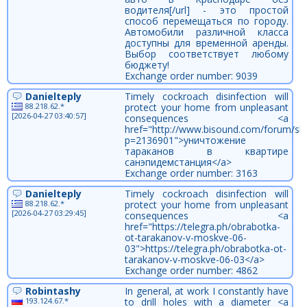
водителя[/url] - это простой
способ перемещаться по городу.
Автомобили различной класса
доступны для временной аренды.
Выбор соответствует любому
бюджету!
Exchange order number: 9039
Danielteply
Timely cockroach disinfection will
88.218.62.*
protect your home from unpleasant
[2026-04-27 03:40:57]
consequences <a
href="http://www.bisound.com/forum/sh
p=2136901">уничтожение
тараканов в квартире
санэпидемстанция</a>
Exchange order number: 3163
Danielteply
Timely cockroach disinfection will
88.218.62.*
protect your home from unpleasant
[2026-04-27 03:29:45]
consequences <a
href="https://telegra.ph/obrabotka-
ot-tarakanov-v-moskve-06-
03">https://telegra.ph/obrabotka-ot-
tarakanov-v-moskve-06-03</a>
Exchange order number: 4862
Robintashy
In general, at work I constantly have
193.124.67.*
to drill holes with a diameter <a