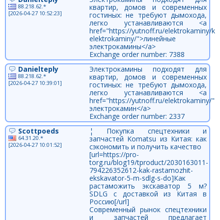
88.218.62.*
квартир, домов и современных
[2026-04-27 10:52:23]
гостиных: не требуют дымохода,
легко устанавливаются <a
href="https://yutnoff.ru/elektrokaminy/
elektrokaminy/">линейные
электрокамины</a>
Exchange order number: 7388
Danielteply
Электрокамины подходят для
88.218.62.*
квартир, домов и современных
[2026-04-27 10:39:01]
гостиных: не требуют дымохода,
легко устанавливаются <a
href="https://yutnoff.ru/elektrokaminy/"
электрокамин</a>
Exchange order number: 2337
Scottpoeds
¦ Покупка спецтехники и
64.31.20.*
запчастей Komatsu из Китая: как
[2026-04-27 10:01:52]
сэкономить и получить качество
[url=https://pro-
torg.ru/blog19/tproduct/2030163011-
794226352612-kak-rastamozhit-
ekskavator-5-m-sdlg-s-do]Как
растаможить экскаватор 5 м?
SDLG с доставкой из Китая в
Россию[/url]
Современный рынок спецтехники
и запчастей предлагает