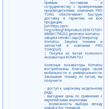
прямым поставкам и
сотрудничеству с проверенными
производителями, компания PRO
TORG обеспечивает быструю
доставку и гарантию на всю
продукцию.
[url=https://pro-
torg.ru/blog18/tproduct/2030157201-
686861756202-generator-komatsu-
zakupka-tehniki-i-zapc]Генератор
Komatsu: Закупка техники и
запчастей в компании PRO
TORG[/url]
¦ Покупка из Китая колесного
экскаватора KOMATSU
Колесные экскаваторы Komatsu
востребованы благодаря своей
мобильности и универсальности.
Заказывая технику из Китая, вы
получаете:
- доступ к широкому модельному
ряду;
- выгодные цены по сравнению с
европейскими аналогами;
- возможность выбора между
новой и б/у техникой;