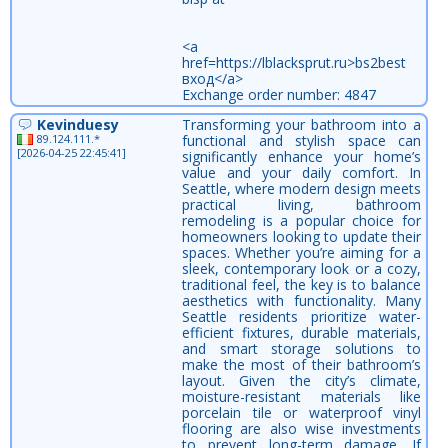
<a
href=https://lblacksprut.ru>bs2best
вход</a>
Exchange order number: 4847
Kevinduesy
Transforming your bathroom into a
89.124.111.*
functional and stylish space can
[2026-04-25 22:45:41]
significantly enhance your home’s
value and your daily comfort. In
Seattle, where modern design meets
practical living, bathroom
remodeling is a popular choice for
homeowners looking to update their
spaces. Whether you’re aiming for a
sleek, contemporary look or a cozy,
traditional feel, the key is to balance
aesthetics with functionality. Many
Seattle residents prioritize water-
efficient fixtures, durable materials,
and smart storage solutions to
make the most of their bathroom’s
layout. Given the city’s climate,
moisture-resistant materials like
porcelain tile or waterproof vinyl
flooring are also wise investments
to prevent long-term damage. If