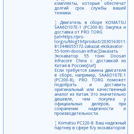
комплекты, которые обеспечат
долгий срок службы вашей
техники.
¦ Двигатель в сборе KOMATSU
SAA6D107E-1 (PC200-8): Закупка и
доставка от PRO TORG
[url=https://pro-
torg.ru/blog19/tproduct/2030163011-
813448055172-zakazat-ekskavator-
55-tonn-doosan-infrac]Заказать
Экскаватор 55 тонн Doosan
Infracore China с доставкой из
Китая в Россию[/url]
Если требуется замена двигателя
в сборе, например, SAA6D107E-1
(PC200-8), PRO TORG поможет
подобрать и доставить
оригинальный или качественный
аналог из Китая. Это значительно
дешевле, чем покупка у
официальных дилеров, при
сохранении надёжности и
производительности.
¦ Komatsu PC220-8: Ваш надежный
партнер в сфере б/у экскаваторов