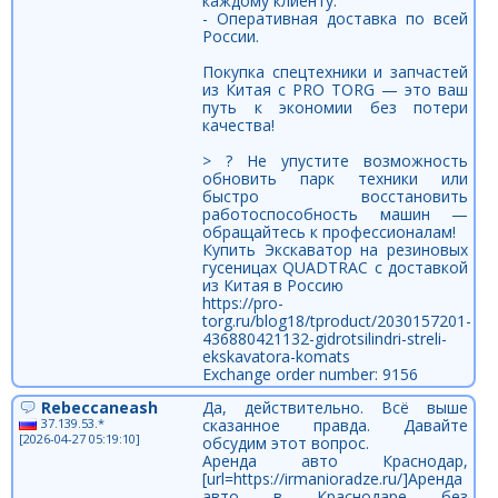
каждому клиенту.
- Оперативная доставка по всей
России.
Покупка спецтехники и запчастей
из Китая с PRO TORG — это ваш
путь к экономии без потери
качества!
> ? Не упустите возможность
обновить парк техники или
быстро восстановить
работоспособность машин —
обращайтесь к профессионалам!
Купить Экскаватор на резиновых
гусеницах QUADTRAC с доставкой
из Китая в Россию
https://pro-
torg.ru/blog18/tproduct/2030157201-
436880421132-gidrotsilindri-streli-
ekskavatora-komats
Exchange order number: 9156
Rebeccaneash
Да, действительно. Всё выше
37.139.53.*
сказанное правда. Давайте
[2026-04-27 05:19:10]
обсудим этот вопрос.
Аренда авто Краснодар,
[url=https://irmanioradze.ru/]Аренда
авто в Краснодаре без