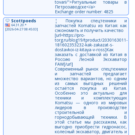
tovari/">Ритуальные товары в
Петрозаводске</a>
Exchange order number: 4825
Scottpoeds
¦ Покупка спецтехники и
64.31.20.*
запчастей Komatsu из Китая: как
[2026-04-27 08:45:03]
сэкономить и получить качество
[url=https://pro-
torg.ru/blog19/tproduct/2030163011-
181602353232-kak-zakazat-s-
dostavkoi-iz-kitaya-v-ross]Как
заказать с доставкой из Китая в
Россию Лесной Экскаватор
FAW[/url]
Современный рынок спецтехники
и запчастей предлагает
множество вариантов, но одним
из самых выгодных решений
остаётся покупка из Китая.
Особенно это актуально для
техники и комплектующих
Komatsu — одного из мировых
лидеров в производстве
строительной и
горнодобывающей техники. В
этой статье мы расскажем, как
выгодно приобрести гидронасос,
колесный экскаватор, двигатель и