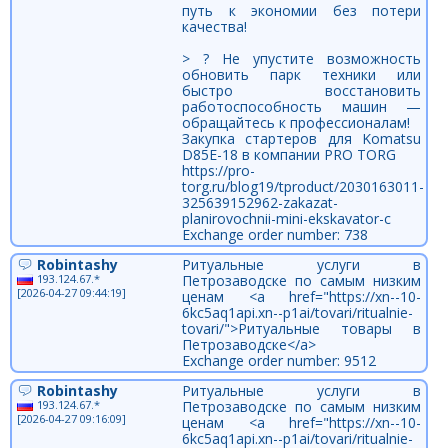
путь к экономии без потери
качества!
> ? Не упустите возможность
обновить парк техники или
быстро восстановить
работоспособность машин —
обращайтесь к профессионалам!
Закупка стартеров для Komatsu
D85E-18 в компании PRO TORG
https://pro-
torg.ru/blog19/tproduct/2030163011-
325639152962-zakazat-
planirovochnii-mini-ekskavator-c
Exchange order number: 738
Robintashy
Ритуальные услуги в
193.124.67.*
Петрозаводске по самым низким
[2026-04-27 09:44:19]
ценам <a href="https://xn--10-
6kc5aq1api.xn--p1ai/tovari/ritualnie-
tovari/">Ритуальные товары в
Петрозаводске</a>
Exchange order number: 9512
Robintashy
Ритуальные услуги в
193.124.67.*
Петрозаводске по самым низким
[2026-04-27 09:16:09]
ценам <a href="https://xn--10-
6kc5aq1api.xn--p1ai/tovari/ritualnie-