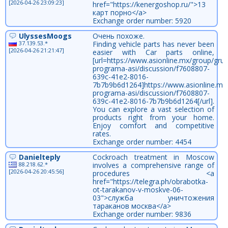
[2026-04-26 23:09:23]
href="https://kenergoshop.ru/">13
карт порно</a>
Exchange order number: 5920
UlyssesMoogs
Очень похоже.
37.139.53.*
Finding vehicle parts has never been
[2026-04-26 21:21:47]
easier with Car parts online,
[url=https://www.asionline.mx/group/gru
programa-asi/discussion/f7608807-
639c-41e2-8016-
7b7b9b6d1264]https://www.asionline.mx
programa-asi/discussion/f7608807-
639c-41e2-8016-7b7b9b6d1264[/url].
You can explore a vast selection of
products right from your home.
Enjoy comfort and competitive
rates.
Exchange order number: 4454
Danielteply
Cockroach treatment in Moscow
88.218.62.*
involves a comprehensive range of
[2026-04-26 20:45:56]
procedures <a
href="https://telegra.ph/obrabotka-
ot-tarakanov-v-moskve-06-
03">служба уничтожения
тараканов москва</a>
Exchange order number: 9836