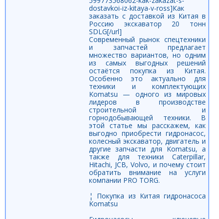
599773568062-kak-zakazat-s-
dostavkoi-iz-kitaya-v-ross]Как
заказать с доставкой из Китая в
Россию экскаватор 20 тонн
SDLG[/url]
Современный рынок спецтехники
и запчастей предлагает
множество вариантов, но одним
из самых выгодных решений
остаётся покупка из Китая.
Особенно это актуально для
техники и комплектующих
Komatsu — одного из мировых
лидеров в производстве
строительной и
горнодобывающей техники. В
этой статье мы расскажем, как
выгодно приобрести гидронасос,
колесный экскаватор, двигатель и
другие запчасти для Komatsu, а
также для техники Caterpillar,
Hitachi, JCB, Volvo, и почему стоит
обратить внимание на услуги
компании PRO TORG.
¦ Покупка из Китая гидронасоса
Komatsu