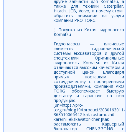
другие запчасти для Komatsu, а
также для техники Caterpillar,
Hitachi, JCB, Volvo, и почему стоит
обратить внимание на услуги
компании PRO TORG.
¦ Покупка из Китая гидронасоса
Komatsu
Гидронасосы — ключевые
элементы гидравлической
системы экскаваторов и другой
спецтехники. Оригинальные
гидронасосы Komatsu из Китая
отличаются высоким качеством и
доступной ценой. Благодаря
прямым поставкам и
сотрудничеству с проверенными
производителями, компания PRO
TORG обеспечивает быструю
доставку и гарантию на всю
продукцию.
[url=https://pro-
torg.ru/blog19/tproduct/2030163011-
363510066442-kak-rastamozhit-
karernii-ekskavator-chen]Как
растаможить Карьерный
Экскаватор CHENGGONG с