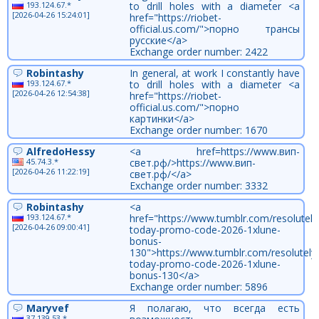
193.124.67.*
to drill holes with a diameter <a
[2026-04-26 15:24:01]
href="https://riobet-
official.us.com/">порно трансы
русские</a>
Exchange order number: 2422
Robintashy
In general, at work I constantly have
193.124.67.*
to drill holes with a diameter <a
[2026-04-26 12:54:38]
href="https://riobet-
official.us.com/">порно
картинки</a>
Exchange order number: 1670
AlfredoHessy
<a href=https://www.вип-
45.74.3.*
свет.рф/>https://www.вип-
[2026-04-26 11:22:19]
свет.рф/</a>
Exchange order number: 3332
Robintashy
<a
193.124.67.*
href="https://www.tumblr.com/resolute
[2026-04-26 09:00:41]
today-promo-code-2026-1xlune-
bonus-
130">https://www.tumblr.com/resolutel
today-promo-code-2026-1xlune-
bonus-130</a>
Exchange order number: 5896
Maryvef
Я полагаю, что всегда есть
37.139.53.*