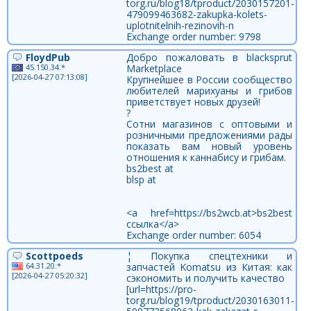
torg.ru/blog18/tproduct/2030157201-
479099463682-zakupka-kolets-
uplotnitelnih-rezinovih-n
Exchange order number: 9798
FloydPub
Добро пожаловать в blacksprut
45.150.34.*
Marketplace
[2026-04-27 07:13:08]
Крупнейшее в России сообщество
любителей марихуаны и грибов
приветствует новых друзей!
?
Сотни магазинов с оптовыми и
розничными предложениями рады
показать вам новый уровень
отношения к каннабису и грибам.
bs2best at
blsp at
<a href=https://bs2wcb.at>bs2best
ссылка</a>
Exchange order number: 6054
Scottpoeds
¦ Покупка спецтехники и
64.31.20.*
запчастей Komatsu из Китая: как
[2026-04-27 05:20:32]
сэкономить и получить качество
[url=https://pro-
torg.ru/blog19/tproduct/2030163011-