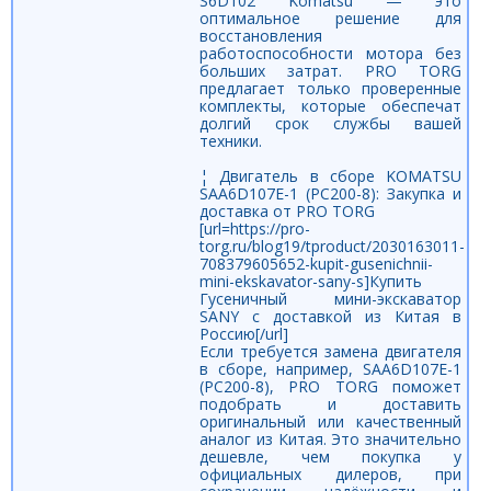
S6D102 Komatsu — это
оптимальное решение для
восстановления
работоспособности мотора без
больших затрат. PRO TORG
предлагает только проверенные
комплекты, которые обеспечат
долгий срок службы вашей
техники.
¦ Двигатель в сборе KOMATSU
SAA6D107E-1 (PC200-8): Закупка и
доставка от PRO TORG
[url=https://pro-
torg.ru/blog19/tproduct/2030163011-
708379605652-kupit-gusenichnii-
mini-ekskavator-sany-s]Купить
Гусеничный мини-экскаватор
SANY с доставкой из Китая в
Россию[/url]
Если требуется замена двигателя
в сборе, например, SAA6D107E-1
(PC200-8), PRO TORG поможет
подобрать и доставить
оригинальный или качественный
аналог из Китая. Это значительно
дешевле, чем покупка у
официальных дилеров, при