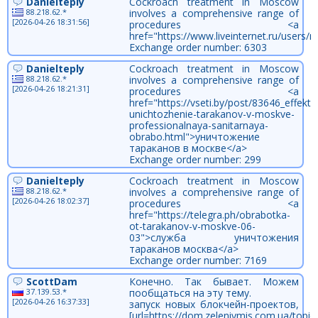
Danielteply
Cockroach treatment in Moscow
88.218.62.*
involves a comprehensive range of
[2026-04-26 18:31:56]
procedures <a
href="https://www.liveinternet.ru/user
Exchange order number: 6303
Danielteply
Cockroach treatment in Moscow
88.218.62.*
involves a comprehensive range of
[2026-04-26 18:21:31]
procedures <a
href="https://vseti.by/post/83646_effekti
unichtozhenie-tarakanov-v-moskve-
professionalnaya-sanitarnaya-
obrabo.html">уничтожение
тараканов в москве</a>
Exchange order number: 299
Danielteply
Cockroach treatment in Moscow
88.218.62.*
involves a comprehensive range of
[2026-04-26 18:02:37]
procedures <a
href="https://telegra.ph/obrabotka-
ot-tarakanov-v-moskve-06-
03">служба уничтожения
тараканов москва</a>
Exchange order number: 7169
ScottDam
Конечно. Так бывает. Можем
37.139.53.*
пообщаться на эту тему.
[2026-04-26 16:37:33]
запуск новых блокчейн-проектов,
[url=https://dom.zeleniymis.com.ua/topic