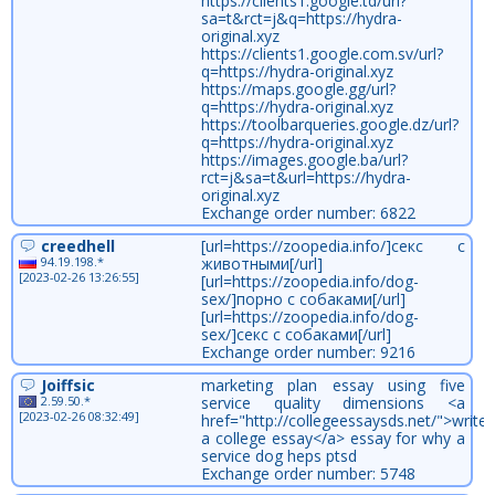
https://clients1.google.td/url?
sa=t&rct=j&q=https://hydra-
original.xyz
https://clients1.google.com.sv/url?
q=https://hydra-original.xyz
https://maps.google.gg/url?
q=https://hydra-original.xyz
https://toolbarqueries.google.dz/url?
q=https://hydra-original.xyz
https://images.google.ba/url?
rct=j&sa=t&url=https://hydra-
original.xyz
Exchange order number: 6822
creedhell
[url=https://zoopedia.info/]секс с
94.19.198.*
животными[/url]
[2023-02-26 13:26:55]
[url=https://zoopedia.info/dog-
sex/]порно с собаками[/url]
[url=https://zoopedia.info/dog-
sex/]секс с собаками[/url]
Exchange order number: 9216
Joiffsic
marketing plan essay using five
2.59.50.*
service quality dimensions <a
[2023-02-26 08:32:49]
href="http://collegeessaysds.net/">write
a college essay</a> essay for why a
service dog heps ptsd
Exchange order number: 5748