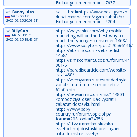
Exchange order number: 7637
Kenny_des
<a href=https://www.best-gym-in-
89.22.233.*
dubai-marina.com/>gym dubai</a>
[2023-02-25 20:09:21]
Exchange order number: 9204
BillySon
https://wayranks.com/why-mobile-
146.66.191.*
marketing-will-be-the-best-way-to-
[2023-02-25 18:48:59]
reach-the-younger-consumer-1468/
https://www.spayte.ru/post270566166/
https://absmho.com/website-list-
1468/
https://simscontent.ucoz.ru/forum/44-
981-6
https://paradisearticle.com/website-
list-1468/
https://vremyamn.ru/nestandartnyie-
variatsii-na-temu-letnih-buketov-
62505.html
https://newsinmir.com/mix/144801-
kompoziciya-osen-kak-vybrat-i-
zakazat-dostavku.html
https://www.baby-
country.ru/forum/topic.php?
forum=20&topic=24756
https://1tvv.ru/nasha-sluzhba-
tsvetochnoj-dostavki-predlagaet-
tolko-luchshie-tsvety/