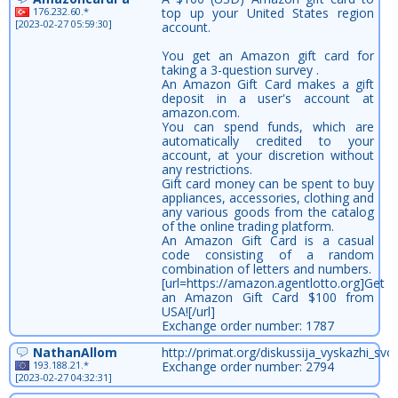
176.232.60.*
top up your United States region
[2023-02-27 05:59:30]
account.
You get an Amazon gift card for
taking a 3-question survey .
An Amazon Gift Card makes a gift
deposit in a user's account at
amazon.com.
You can spend funds, which are
automatically credited to your
account, at your discretion without
any restrictions.
Gift card money can be spent to buy
appliances, accessories, clothing and
any various goods from the catalog
of the online trading platform.
An Amazon Gift Card is a casual
code consisting of a random
combination of letters and numbers.
[url=https://amazon.agentlotto.org]Get
an Amazon Gift Card $100 from
USA![/url]
Exchange order number: 1787
NathanAllom
http://primat.org/diskussija_vyskazhi_
193.188.21.*
Exchange order number: 2794
[2023-02-27 04:32:31]