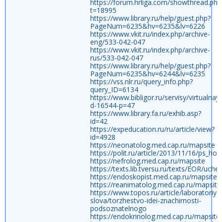
https://forum.hrliga.com/showthread.php
t=18995
https://www.library.ru/help/guest.php?
PageNum=6235&hv=6235&lv=6226
https://www.vkit.ru/index.php/archive-
eng/533-042-047
https://www.vkit.ru/index.php/archive-
rus/533-042-047
https://www.library.ru/help/guest.php?
PageNum=6235&hv=6244&lv=6235
https://vss.nlr.ru/query_info.php?
query_ID=6134
https://www.bibligor.ru/servisy/virtualna
d-16544-p=47
https://www.library.fa.ru/exhib.asp?
id=42
https://expeducation.ru/ru/article/view?
id=4928
https://neonatolog.med.cap.ru/mapsite
https://polit.ru/article/2013/11/16/ps_hoo
https://nefrolog.med.cap.ru/mapsite
https://texts.lib.tversu.ru/texts/EOR/uch
https://endoskopist.med.cap.ru/mapsite
https://reanimatolog.med.cap.ru/mapsite
https://www.topos.ru/article/laboratoriya
slova/torzhestvo-idei-znachimosti-
podsoznatelnogo
https://endokrinolog.med.cap.ru/mapsite