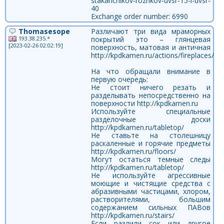
stakanchikov-rozhkov-uvsr-15-i-uvsr-
40
Exchange order number: 6990
Thomasesope
Различают три вида мраморных
193.38.235.*
покрытий это – глянцевая
[2023-02-26 02:02:19]
поверхность, матовая и античная
http://kpdkamen.ru/actions/fireplaces/
На что обращали внимание в
первую очередь:
Не стоит ничего резать и
разделывать непосредственно на
поверхности http://kpdkamen.ru
Используйте специальные
разделочные доски
http://kpdkamen.ru/tabletop/
Не ставьте на столешницу
раскаленные и горячие предметы
http://kpdkamen.ru/floors/
Могут остаться темные следы
http://kpdkamen.ru/tabletop/
Не используйте агрессивные
моющие и чистящие средства с
абразивными частицами, хлором,
растворителями, большим
содержанием сильных ПАВов
http://kpdkamen.ru/stairs/
Если разлили сок или другое