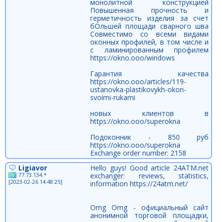
монолитной конструкцией
Повышенная прочность и
герметичность изделия за счет
бОльшей площади сварного шва
Совместимо со всеми видами
оконных профилей, в том числе и
с ламинированным профилем
https://okno.ooo/windows
Гарантия качества
https://okno.ooo/articles/119-
ustanovka-plastikovykh-okon-
svoimi-rukami
новых клиентов в
https://okno.ooo/superokna
Подоконник - 850 руб
https://okno.ooo/superokna
Exchange order number: 2158
Ligiavor
Hello guys! Good article 24ATM.net
77.73.134.*
exchanger: reviews, statistics,
[2023-02-26 14:48:25]
information https://24atm.net/
Omg Omg - официальный сайт
анонимной торговой площадки,