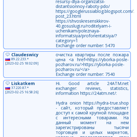
resursy-dlya-organizatsii-
distantsionnoy-raboty-pdo/
https://googlerussiablog.blogspot.com/2
post_23.html
https://shvoskresenskkirov-
40.gosuslugi.ru/roditelyam-i-
uchenikam/poleznaya-
informatsiya/proforientatsiya/?
category=1
Exchange order number: 5470
Claudeswicy
очистка квартиры после пожара
89.22.233.*
цена <a href=https://yborka-posle-
[2023-02-25 18:02:09]
pozharov.ru/>https://yborka-posle-
pozharov.ru/</a>
Exchange order number: 7540
Liskatkem
Hi. Good article 24ATM.net
37.220.87.*
exchanger: reviews, statistics,
[2023-02-25 16:58:26]
information https://24atm.net/:
Hydra onion https://hydra-true.shop
- сайт, который предоставляет
доступ к самой крупной площадке
с интересными товарами. На
данный момент на нем
зарегистрированы тысячи
торговцев и целых маркетов,