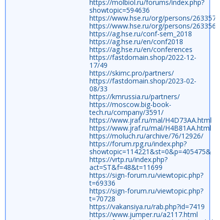
https://molbiol.ru/forums/index.php?
showtopic=594636
https://www.hse.ru/org/persons/263357
https://www.hse.ru/org/persons/263356
https://ag.hse.ru/conf-sem_2018
https://ag.hse.ru/en/conf2018
https://ag.hse.ru/en/conferences
https://fastdomain.shop/2022-12-
17/49
https://skimc.pro/partners/
https://fastdomain.shop/2023-02-
08/33
https://kmrussia.ru/partners/
https://moscow.big-book-
tech.ru/company/3591/
https://www.jraf.ru/mal/H4D73AA.html
https://www.jraf.ru/mal/H4B81AA.html
https://moluch.ru/archive/76/12926/
https://forum.rpg.ru/index.php?
showtopic=114221&st=0&p=405475&
https://vrtp.ru/index.php?
act=ST&f=48&t=11699
https://sign-forum.ru/viewtopic.php?
t=69336
https://sign-forum.ru/viewtopic.php?
t=70728
https://vakansiya.ru/rab.php?id=7419
https://www.jumper.ru/a2117.html