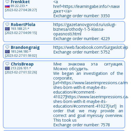
Frenkket
<a
89.22.233.*
href=https://learningabe.info/>лаки
[2023-02-27 04:28:27]
джет</a>
Exchange order number: 3350
RobertPlola
https://gazetanovgorod.ru/uslugi-
193.188.21.*
biznesa/othody-1-5-klassa-
[2023-02-27 04:09:15]
opasnosti.html
Exchange order number: 4229
Brandongraig
https://web.facebook.com/Surgaslot.vip
185.244.180.*
Exchange order number: 5752
[2023-02-27 01:59:02]
ChrisBreap
Мне знакома эта ситуация.
213.226.101.*
Можно обсудить.
[2023-02-27 01:32:26]
We began an investigation of the
corporate,
[url=https://www.laserimpressions.ca/ma
shes-born-with-it-maybe-its-
education/#comment-
41027]https://www.laserimpressions.ca/
shes-born-with-it-maybe-its-
education/#comment-41027[/url] In
order that we may provide an
correct and goal myessay overview.
This took us
Exchange order number: 7578