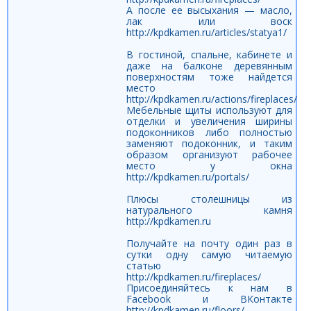
А после ее высыхания — масло,
лак или воск
http://kpdkamen.ru/articles/statya1/
В гостиной, спальне, кабинете и
даже на балконе деревянным
поверхностям тоже найдется
место
http://kpdkamen.ru/actions/fireplaces/
Мебельные щиты используют для
отделки и увеличения ширины
подоконников либо полностью
заменяют подоконник, и таким
образом организуют рабочее
место у окна
http://kpdkamen.ru/portals/
Плюсы столешницы из
натурального камня
http://kpdkamen.ru
Получайте на почту один раз в
сутки одну самую читаемую
статью
http://kpdkamen.ru/fireplaces/
Присоединяйтесь к нам в
Facebook и ВКонтакте
http://kpdkamen.ru/floors/