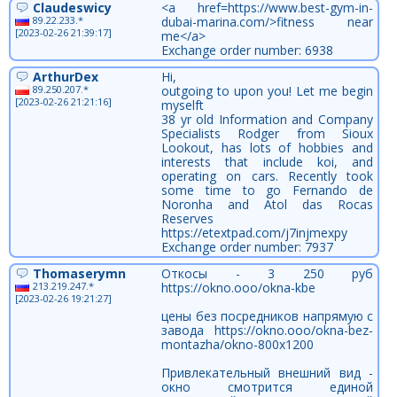
Claudeswicy
<a href=https://www.best-gym-in-
89.22.233.*
dubai-marina.com/>fitness near
[2023-02-26 21:39:17]
me</a>
Exchange order number: 6938
ArthurDex
Hi,
89.250.207.*
outgoing to upon you! Let me begin
[2023-02-26 21:21:16]
myselft
38 yr old Information and Company
Specialists Rodger from Sioux
Lookout, has lots of hobbies and
interests that include koi, and
operating on cars. Recently took
some time to go Fernando de
Noronha and Atol das Rocas
Reserves
https://etextpad.com/j7injmexpy
Exchange order number: 7937
Thomaserymn
Откосы - 3 250 руб
213.219.247.*
https://okno.ooo/okna-kbe
[2023-02-26 19:21:27]
цены без посредников напрямую с
завода https://okno.ooo/okna-bez-
montazha/okno-800x1200
Привлекательный внешний вид -
окно смотрится единой