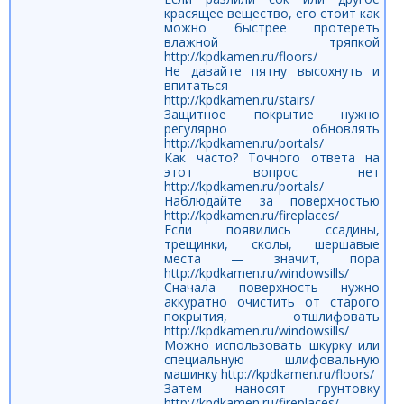
красящее вещество, его стоит как
можно быстрее протереть
влажной тряпкой
http://kpdkamen.ru/floors/
Не давайте пятну высохнуть и
впитаться
http://kpdkamen.ru/stairs/
Защитное покрытие нужно
регулярно обновлять
http://kpdkamen.ru/portals/
Как часто? Точного ответа на
этот вопрос нет
http://kpdkamen.ru/portals/
Наблюдайте за поверхностью
http://kpdkamen.ru/fireplaces/
Если появились ссадины,
трещинки, сколы, шершавые
места — значит, пора
http://kpdkamen.ru/windowsills/
Сначала поверхность нужно
аккуратно очистить от старого
покрытия, отшлифовать
http://kpdkamen.ru/windowsills/
Можно использовать шкурку или
специальную шлифовальную
машинку http://kpdkamen.ru/floors/
Затем наносят грунтовку
http://kpdkamen.ru/fireplaces/