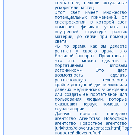
компактнее, нежели актуальные
ускорители частиц.
Этот свет имеет множество
потенциальных применений, от
спектроскопии, в которой свет
помогает физикам узнать о
внутренней структуре разных
материй, до связи при помощи
света.
«В то время, как вы делаете
рентген у своего врача, это
большой аппарат. Представьте,
что это можно сделать с
портативным чиповым
источником». Это даст
возможность сделать
рентгеновскую технологию
крайне доступной для мелких или
далеких медицинских учреждений
или создать ее портативной для
пользования людьми, которые
оказывают первую помощь в
случае аварии.
Данную новость поведало
агентство Агентство Новостное
агентство Новостное агентство
[url=http://dlover.ru/contacts.html]Порт
новостей dlover.ru[/url]