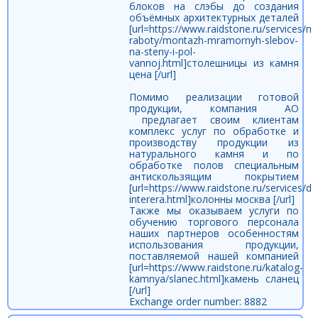
блоков на слэбы до создания
объёмных архитектурных деталей
[url=https://www.raidstone.ru/services/
raboty/montazh-mramornyh-slebov-
na-steny-i-pol-
vannoj.html]столешницы из камня
цена [/url]
Помимо реализации готовой
продукции, компания АО
предлагает своим клиентам
комплекс услуг по обработке и
производству продукции из
натурального камня и по
обработке полов специальным
антискользящим покрытием
[url=https://www.raidstone.ru/services/di
interera.html]колонны москва [/url]
Также мы оказываем услуги по
обучению торгового персонала
наших партнеров особенностям
использования продукции,
поставляемой нашей компанией
[url=https://www.raidstone.ru/katalog-
kamnya/slanec.html]камень сланец
[/url]
Exchange order number: 8882