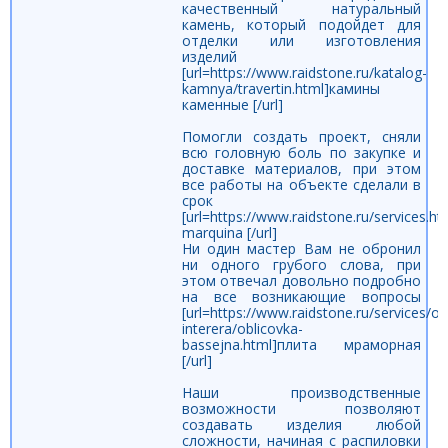
качественный натуральный
камень, который подойдет для
отделки или изготовления
изделий
[url=https://www.raidstone.ru/katalog-
kamnya/travertin.html]камины
каменные [/url]
Помогли создать проект, сняли
всю головную боль по закупке и
доставке материалов, при этом
все работы на объекте сделали в
срок
[url=https://www.raidstone.ru/services.ht
marquina [/url]
Ни один мастер Вам не обронил
ни одного грубого слова, при
этом отвечал довольно подробно
на все возникающие вопросы
[url=https://www.raidstone.ru/services/ob
interera/oblicovka-
bassejna.html]плита мраморная
[/url]
Наши производственные
возможности позволяют
создавать изделия любой
сложности, начиная с распиловки