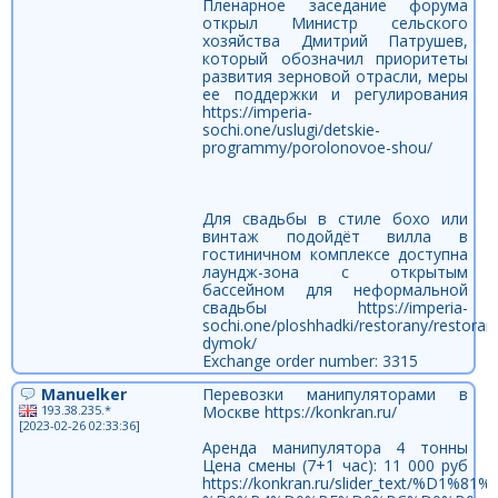
Пленарное заседание форума
открыл Министр сельского
хозяйства Дмитрий Патрушев,
который обозначил приоритеты
развития зерновой отрасли, меры
ее поддержки и регулирования
https://imperia-
sochi.one/uslugi/detskie-
programmy/porolonovoe-shou/
Для свадьбы в стиле бохо или
винтаж подойдёт вилла в
гостиничном комплексе доступна
лаундж-зона с открытым
бассейном для неформальной
свадьбы https://imperia-
sochi.one/ploshhadki/restorany/restoran
dymok/
Exchange order number: 3315
Manuelker
Перевозки манипуляторами в
193.38.235.*
Москве https://konkran.ru/
[2023-02-26 02:33:36]
Аренда манипулятора 4 тонны
Цена смены (7+1 час): 11 000 руб
https://konkran.ru/slider_text/%D1