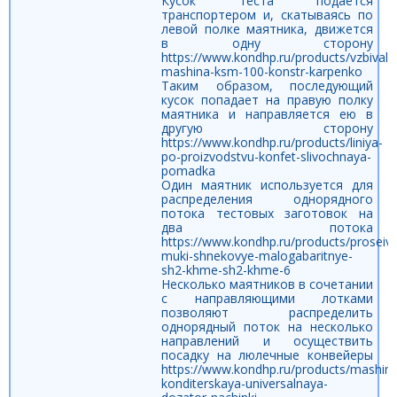
Кусок теста подается
транспортером и, скатываясь по
левой полке маятника, движется
в одну сторону
https://www.kondhp.ru/products/vzbivaln
mashina-ksm-100-konstr-karpenko
Таким образом, последующий
кусок попадает на правую полку
маятника и направляется ею в
другую сторону
https://www.kondhp.ru/products/liniya-
po-proizvodstvu-konfet-slivochnaya-
pomadka
Один маятник используется для
распределения однорядного
потока тестовых заготовок на
два потока
https://www.kondhp.ru/products/proseivat
muki-shnekovye-malogabaritnye-
sh2-khme-sh2-khme-6
Несколько маятников в сочетании
с направляющими лотками
позволяют распределить
однорядный поток на несколько
направлений и осуществить
посадку на люлечные конвейеры
https://www.kondhp.ru/products/mashina
konditerskaya-universalnaya-