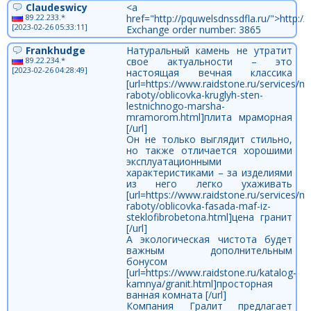
Claudeswicy
<a
89.22.233.*
href="http://pquwelsdnssdfla.ru/">http:/
[2023-02-26 05:33:11]
Exchange order number: 3865
Frankhudge
Натуральный камень не утратит
89.22.234.*
свое актуальности – это
[2023-02-26 04:28:49]
настоящая вечная классика
[url=https://www.raidstone.ru/services/
raboty/oblicovka-kruglyh-sten-
lestnichnogo-marsha-
mramorom.html]плита мраморная
[/url]
Он не только выглядит стильно,
но также отличается хорошими
эксплуатационными
характеристиками – за изделиями
из него легко ухаживать
[url=https://www.raidstone.ru/services/
raboty/oblicovka-fasada-maf-iz-
steklofibrobetona.html]цена гранит
[/url]
А экологическая чистота будет
важным дополнительным
бонусом
[url=https://www.raidstone.ru/katalog-
kamnya/granit.html]просторная
ванная комната [/url]
Компания Гралит предлагает