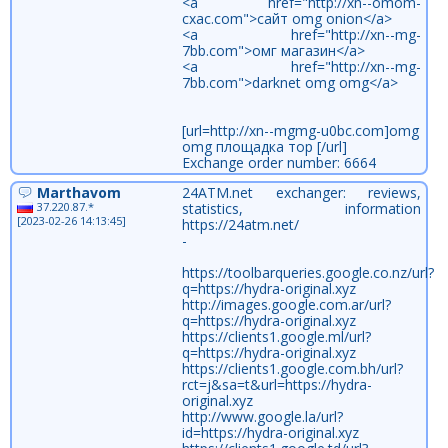
<a href="http://xn--omom-
cxac.com">сайт omg onion</a>
<a href="http://xn--mg-
7bb.com">омг магазин</a>
<a href="http://xn--mg-
7bb.com">darknet omg omg</a>
[url=http://xn--mgmg-u0bc.com]omg
omg площадка тор [/url]
Exchange order number: 6664
Marthavom
24ATM.net exchanger: reviews,
37.220.87.*
statistics, information
[2023-02-26 14:13:45]
https://24atm.net/
-
https://toolbarqueries.google.co.nz/url?
q=https://hydra-original.xyz
http://images.google.com.ar/url?
q=https://hydra-original.xyz
https://clients1.google.ml/url?
q=https://hydra-original.xyz
https://clients1.google.com.bh/url?
rct=j&sa=t&url=https://hydra-
original.xyz
http://www.google.la/url?
id=https://hydra-original.xyz