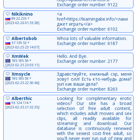
Exchange order number: 9122
Nikiknino
<a
89.22.233.*
href=https://learningabe.info/>лаки
[2023-02-26 01:33:28]
джет играть</a>
Exchange order number: 6102
Albertobob
Whoa lots of valuable information.
37.139.53.*
Exchange order number: 6187
[2023-02-25 23:14:07]
XmWek
Hello. And Bye.
185.185.59.*
Exchange order number: 2177
[2023-02-25 23:03:11]
Xmsycle
Здравствуйте, книжный сэр, меня
185.185.59.*
зовут олл! Есть кто-нибудь дома?
[2023-02-25 22:50:46]
yuri как ваши дела?
Exchange order number: 8263
Alberthic
Looking for complimentary erotic
93.124.114.*
videos? Our site has a broad
[2023-02-25 21:32:35]
selection of free adult content,
which includes adult movies and sex
clips, all readily available for
streaming and download. Our
database is continuously renewed
with the sexiest cost-free adult, so
you'll never ever run out of new and