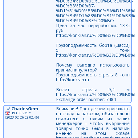
%D0%B4%D0%BE%D0%BC%D0%B0-
%D0%B8%D0%B7-
%D1%81%D0%B5%D0%BA%D1%86%D
%D0%B4%D1%83%D0%B1%D0%BB%D
%D0%B4%D0%BE%D0%BC/
Цена за час переработки: 1375
руб
https://konkran.ru/%D0%B3%D0%B
Грузоподъемность борта (шасси)
5 тонн
https://konkran.ru/%D0%B3%D0%B
Почему выгодно использовать
кран-манипулятор?
Грузоподъемность стрелы 8 тонн
http://konkran.ru
Вылет стрелы 9,4 м
https://konkran.ru/%D0%B3%D0%B
Exchange order number: 7484
CharlesGem
Внимание! Прежде чем приезжать
193.38.235.*
на склад за заказом, обязательно
[2023-02-26 02:02:46]
свяжитесь с одним из наших
менеджеров – чтобы выбранные
товары точно были в наличии
именно на этом складе