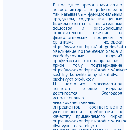
В последнее время значительно
возрос интерес потребителей к
так называемым функциональным
продуктам, содержащим ценные
биокомпоненты и питательные
вещества и оказывающим
положительное влияние на
физиологические процессы в
организме человека
https://www.kondhp.ru/categories/kutter
Увеличение потребления хлеба и
хлебобулочных изделий
профилактического направления -
яркое тому подтверждение
https://www.kondhp.ru/products/universa
sushilnyi-konvektsionnyi-shkaf-dlya-
pischevykh-produktov
И поскольку максимальная
ценность готовых изделий
достигается благодаря
использованию
высококачественных
ингредиентов, соответственно
ужесточаются требования к
качеству применяемого сырья
https://www.kondhp.ru/products/ustanov
dlya-vypechki-vafelnykh-