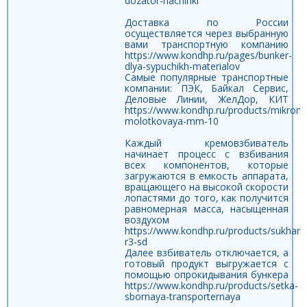
dozator-nachinki
Доставка по России
осуществляется через выбранную
вами транспортную компанию
https://www.kondhp.ru/pages/bunker-
dlya-sypuchikh-materialov
Самые популярные транспортные
компании: ПЭК, Байкал Сервис,
Деловые Линии, ЖелДор, КИТ
https://www.kondhp.ru/products/mikrome
molotkovaya-mm-10
Каждый кремовзбиватель
начинает процесс с взбивания
всех компонентов, которые
загружаются в емкость аппарата,
вращающего на высокой скорости
лопастями до того, как получится
равномерная масса, насыщенная
воздухом
https://www.kondhp.ru/products/sukharo
r3-sd
Далее взбиватель отключается, а
готовый продукт выгружается с
помощью опрокидывания бункера
https://www.kondhp.ru/products/setka-
sbornaya-transporternaya