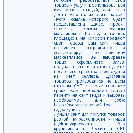
которые предоставляют свои
товары и услуги. Воспользоваться
ими может каждый, для этого
достаточно только зайти на сайт
Hydra, ссылка которого будет
предоставлена далее. Проект
является самым крупным
магазином в России, а точней,
площадкой, на которой продают
свои товары. Сам сайт Гидра
выступает посредником и
функционируют по принципу
маркетплейса. Вы выбираете
товар, оформляете заказ,
получаете его и подтверждаете,
после чего, средства переводятся
на счет селлера. Доставка
товаров производится по всем
странам СНГ в самые короткие
сроки. Вам необходимо только
перейти на сайт Гидра и выбрать
необходимое для себя:
https://hydraruzspsnew4af.xyz.
гидра купить
Лучший сайт для покупки товаров
разной направленности - Гидра
(hydraruzxpnew4af). Это
крупнейшая в России и СНГ