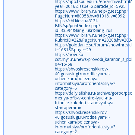
https://npo.tspu.edu.ru/en/archive.html?
year=2016&issue=2&article_id=5925
https://www.library.ru/help/guest.php?
PageNum=8095&hv=8101&lv=8092
https://chl.kiev.ua/CGI-
BIN/sp/print/index.php?
id=33594&lang=ukr&lang=rus
https://www.library.ru/help/guest.php?
RubricID=22&PageNum=2028&hv=2034&
https://golodanie.su/forum/showthread.
t=16318&page=29
https://novosp-
cdt.my1.ru/news/provodi_karantin_s_polz
04-16-68
https://shvoskresenskkirov-
40.gosuslugi.ru/roditelyam-i-
uchenikam/poleznaya-
informatsiya/proforientatsiya/?
category=6
https://daily.afisha.ru/archive/gorod/peop
menya-ofis-v-centre-lyudi-na-
frilanse-kak-deti-stanovyatsya-
startaperami/
https://shvoskresenskkirov-
40.gosuslugi.ru/roditelyam-i-
uchenikam/poleznaya-
informatsiya/proforientatsiya/?
category=2