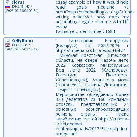
clorus
essay example of how it would help
109.248.143.*
reach goals medicine <a
[2023-02-26 04:00:34]
href="http://paperwritingssr.org/">fundat
writing paper</a> how does my
accounting degree help me with life
essay
Exchange order number: 1684
KellyRouri
- санаториях Белоруссии
193.38.235.*
(Беларуси) на 2022-2023 г
[2023-02-26 03:10:12]
https://imperia-sochi.one/portfolio/
: Минская, Брестская, Витебская
области, на озере Нарочь лето
2022 Кавказских Минеральных
Вод лето 2022 (Кисловодск,
Ессентуки, Пятигорск,
Железноводск), Азовского моря
(город Ейск, станица Должанкая,
Темрюк, Голубицкая),
Мероприятие объединило более
320 делегатов из 160 компаний
отрасли, представляющих 24
основных зернопроизводящих
региона страны, а также
зарубежных гостей https://imperia-
sochi.one/wp-
content/uploads/2017/Files/tulip-inn-
omega.pdf