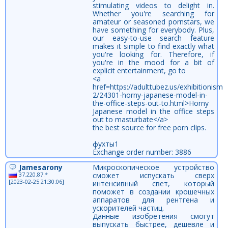
stimulating videos to delight in.
Whether you're searching for
amateur or seasoned pornstars, we
have something for everybody. Plus,
our easy-to-use search feature
makes it simple to find exactly what
you're looking for. Therefore, if
you're in the mood for a bit of
explicit entertainment, go to
<a
href=https://adulttubez.us/exhibitionism-
2/24301-horny-japanese-model-in-
the-office-steps-out-to.html>Horny
Japanese model in the office steps
out to masturbate</a>
the best source for free porn clips.
фухты1
Exchange order number: 3886
Jamesarony
Микроскопическое устройство
37.220.87.*
сможет испускать сверх
[2023-02-25 21:30:06]
интенсивный свет, который
поможет в создании крошечных
аппаратов для рентгена и
ускорителей частиц.
Данные изобретения смогут
выпускать быстрее, дешевле и