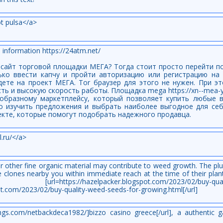
t pulsa</a>
, information https://24atm.net/
сайт торговой площадки МЕГА? Тогда стоит просто перейти по с
ько ввести капчу и пройти авторизацию или регистрацию на 
дете на проект МЕГА. Tor браузер для этого не нужен. При э
ть и высокую скорость работы. Площадка mega https://xn--mea-
образному маркетплейсу, который позволяет купить любые 
но изучить предложения и выбрать наиболее выгодное для себ
екте, которые помогут подобрать надежного продавца.
l.ru/</a>
other fine organic material may contribute to weed growth. The plu
 clones nearby you within immediate reach at the time of their plan
s://hazelpacker.blogspot.com/2023/02/buy-quality-
ot.com/2023/02/buy-quality-weed-seeds-for-growing.html[/url]
ings.com/netbackdeca1982/]bizzo casino greece[/url], a authentic 