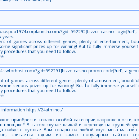
lpauspop1974.corplaunch.com/?gid=592292]bizzo casino login[/url]
w years.
ment of games across different genres, plenty of entertainment, bou
e significant prizes up for winning! But to fully immerse yourself i
ry procedures that you need to follow.
re!
984.swtorhost.com/?gid=592291]bizzo casino promo code[/url], a gen
ment of games across different genres, plenty of amusement, bounti
me serious prizes up for winning! But to fully immerse yourself i
ry procedures that you need to follow.
re!
, information https://24atm.net/
можно приобрести товары особой категории,направленности, к
н-площаке? В таком случае кликай и переходи на крупнейшу
всегда найдете нужные Вам товары на любой вкус. мега магази
нков, считается одним из самых популярных сайтов се