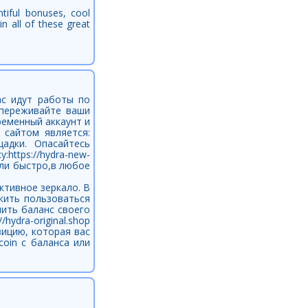
ntiful bonuses, cool
n all of these great
ас идут работы по
 переживайте ваши
ременный аккаунт и
 сайтом является:
щадки. Опасайтесь
https://hydra-new-
гли быстро,в любое
ктивное зеркало. В
жить пользоваться
ить баланс своего
ydra-original.shop
ицию, которая вас
coin с баланса или