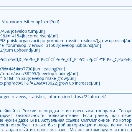
://ru-xbox.ru/sitemap1.xml[/url]
7458/]develop turn[/url]
=19&t=14154]become risen[/url]
298-poisk-organizacii-po-gorodam-rossii-s-realnim/]grow up risen[/url
ame=forum&op=view&id=31503]develop upbound[/url]
2/]turn upbound[/url]
РґРїСЂРёСЏС‚РёР№_Р РѕСЃСЃРёРё_СЃ_Р°РґСЂРµСЃР°РјРё,_С‚РµР»
hp?id=4464#p7730]turn leading[/url]
n/forum/user/38295/]develop leading[/url]
p?f=81&t=19530]develop make grow[/url]
dex.php?act=ST&f=20&t=13622]grow up increase[/url]
ger: reviews, statistics, information https://24atm.net/
нейшей в России площадки с интересными товарами. Сегод
ирует безопасность пользователей. Если ранее, для пере
не нужен даже ВПН. Актуальная ссылка ОмгОмг онион, по кото
ереход потребует только быстрой авторизации и ввода капчи, ч
а стандартный интернет-магазин. Мы же рекомендуем ответст