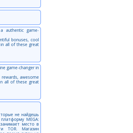
, a authentic game-
ntiful bonuses, cool
n all of these great
uine game-changer in
ful rewards, awesome
n all of these great
оторые не найдешь
ю платформу MEGA:
н занимает место в
ти TOR. Магазин