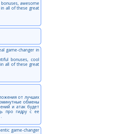
ous bonuses, awesome
n all of these great
real game-changer in
tiful bonuses, cool
n all of these great
дложения от лучших
июминутные обмены
ений и атак будет
ь про гидру с ее
.
thentic game-changer