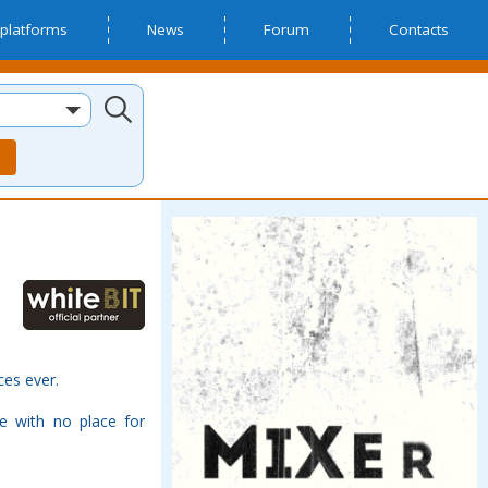
platforms
News
Forum
Contacts
ces ever.
e with no place for