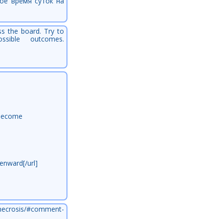
ое время суток на
ss the board. Try to
ible outcomes.
]become
enward[/url]
]
sis/#comment-