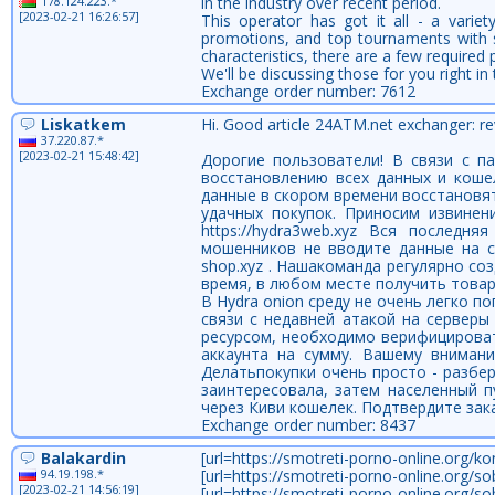
178.124.223.*
in the industry over recent period.
[2023-02-21 16:26:57]
This operator has got it all - a varie
promotions, and top tournaments with so
characteristics, there are a few required
We'll be discussing those for you right in t
Exchange order number: 7612
Liskatkem
Hi. Good article 24ATM.net exchanger: rev
37.220.87.*
[2023-02-21 15:48:42]
Дорогие пользователи! В связи с п
восстановлению всех данных и коше
данные в скором времени восстановят
удачных покупок. Приносим извинен
https://hydra3web.xyz Вся послед
мошенников не вводите данные на ст
shop.xyz . Нашакоманда регулярно со
время, в любом месте получить товар
В Hydra onion среду не очень легко п
связи с недавней атакой на сервер
ресурсом, необходимо верифицироват
аккаунта на сумму. Вашему вниманию
Делатьпокупки очень просто - разбе
заинтересовала, затем населенный п
через Киви кошелек. Подтвердите зака
Exchange order number: 8437
Balakardin
[url=https://smotreti-porno-online.org/ko
94.19.198.*
[url=https://smotreti-porno-online.org/s
[2023-02-21 14:56:19]
[url=https://smotreti-porno-online.org/so