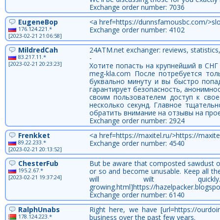
Exchange order number: 7036
EugeneBop
<a href=https://dunnsfamousbc.com/>slo
176.124.221.*
Exchange order number: 4102
[2023-02-21 21:06:58]
MildredCah
24ATM.net exchanger: reviews, statistics
83.217.11.*
-
[2023-02-21 20:23:23]
Хотите попасть на крупнейший в СНГ 
meg-kla.com После потребуется тол
буквально минуту и вы быстро попа
гарантирует безопасность, анонимнос
своим пользователем доступ к свое
несколько секунд. Главное тщатель
обратить внимание на отзывы на про
Exchange order number: 2924
Frenkket
<a href=https://maxitel.ru/>https://maxite
89.22.233.*
Exchange order number: 4540
[2023-02-21 20:13:52]
ChesterFub
But be aware that composted sawdust or 
195.2.67.*
or so and become unusable. Keep all the
[2023-02-21 19:37:24]
will wilt quickly. [url=http
growing.html]https://hazelpacker.blogsp
Exchange order number: 6140
RalphUnabs
Right here, we have [url=https://ourdo
178.124.223.*
business over the past few years.