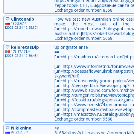
https://megadmeobo1ahqw2reuqu5gbg
территории СНГ, шифрование сайта о
Exchange order number: 8358
ClintonMib
How we test new Australian online casi
195.2.67.*
make the most out of the bon
[2023-02-21 12:55:30]
[url=https://robertstewart3.blogspot.com
australia.html]https://robertstewart3.blo
Exchange order number: 5668
keloretasDip
up originate arise
178.17.171.*
==
[2023-02-21 12:50:43]
[url=https://ru-xbox.ru/sitemap1.xml]https
==
[url=https://www.informetr.ru/forum/vi
[url=http://odessaflower.ukrbb.net/p
skyward[/url]
[url=https://moscovsky-gorod-park.ru/vie
[url=http://jeep.getbb.ru/viewtopic.php?
[url=http://www.bisound.com/forum/sho
[url=http://tumgerl.rolbb.me/viewtopic.
[url=http://fotokto.ru/blogs/poisk-organi
[url=https://www.ozersk74.ru/communic
[url=http://compmaster.mybb.ru/viewtop
[url=https://maxiotzyv.ru/catalog/udobny
Exchange order number: 9568
Nikiknino
<a href=https://agileort
89.22.233.*
6168>https://chilecasas.net/commercia