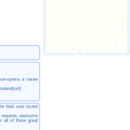
фон купить а также
oland[/url]
he field over recent
ful rewards, awesome
n all of these great