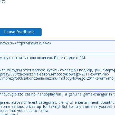
 470
Leave feedback
news.ru/>https://iinews.ru/</a>
 Могу отстоять свою позицию. Пишите мне в PM.
айте обсудим этот вопрос. купить смартфон подбор, ip68 смарт
l/imprezy/593/zakonczenie-sezonu-motocyklowego-2011-z-wrm-mc-
.pl/imprezy/593/zakonczenie-sezonu-motocyklowego-2011-z-wrm-mc-p
t/rind5cvg]bizzo casino hendoplay[/url], a genuine game-changer in t
f games across different categories, plenty of entertainment, bounti
ome serious prizes up for taking! But to fully immerse yourself i
dures that you need to follow.
n this text!