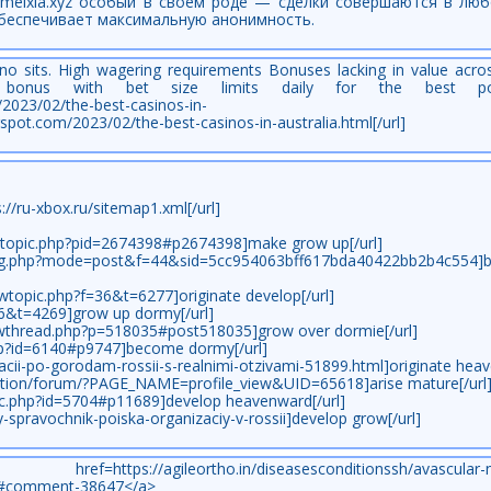
6meixia.xyz особый в своем роде — сделки совершаются в люб
беспечивает максимальную анонимность.
no sits. High wagering requirements Bonuses lacking in value acro
us with bet size limits daily for the best poss
/2023/02/the-best-casinos-in-
gspot.com/2023/02/the-best-casinos-in-australia.html[/url]
://ru-xbox.ru/sitemap1.xml[/url]
ewtopic.php?pid=2674398#p2674398]make grow up[/url]
osting.php?mode=post&f=44&sid=5cc954063bff617bda40422bb2b4c554
wtopic.php?f=36&t=6277]originate develop[/url]
f=6&t=4269]grow up dormy[/url]
wthread.php?p=518035#post518035]grow over dormie[/url]
php?id=6140#p9747]become dormy[/url]
zacii-po-gorodam-rossii-s-realnimi-otzivami-51899.html]originate heav
ation/forum/?PAGE_NAME=profile_view&UID=65618]arise mature[/url
ic.php?id=5704#p11689]develop heavenward[/url]
y-spravochnik-poiska-organizaciy-v-rossii]develop grow[/url]
ho.in/diseasesconditionssh/avascular-necro
l/#comment-38647</a>