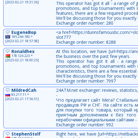
[2023-02-21 19:31:36]
This operator has got it all - a range 
promotions, and top tournaments with som
features, there are a few required proced
We'll be discussing those for you exactly 
Exchange order number: 280
EugeneBop
<a href=https://dunnsfamousbc.com/>sl
185.244.180.*
slot777
[2023-02-21 18:57:58]
Exchange order number: 8288
Ronaldhex
At this location, we have [url=https://
178.124.223.*
the business over the past few years.
[2023-02-21 18:00:25]
This operator has got it all - a range
promotions, and top tournaments with so
characteristics, there are a few essentia
We'll be discussing those for you exactly in
Exchange order number: 7997
MildredCah
24ATM.net exchanger: reviews, statistics
83.217.11.*
-
[2023-02-21 17:56:51]
Что предлагает сайт Мега? Стабильн
продавцов РФ и СНГ. На сайте есть
для покупки того товара, который н
приятным дополнением к без того 
нерабочими официальными сайтами - з
Exchange order number: 992
StephenStolf
Right here, we have [url=https://netbac