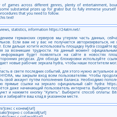
ty of games across different genres, plenty of entertainment, bou
me substantial prizes up for grabs! But to fully immerse yourself i
 procedures that you need to follow.
his text!
iews, statistics, information https://24atm.net/:
адением германских серверов мы утеряли часть данных, сейч
льков. Если вам не у вас не получается авторизирваться, не
. Если дальше хотите использовать площадку Hydra создайте в
ия за возникшие трудности. На данный момент официальным
няя информация будет появляться на сайте в новостях пло
оронних ресурсах. Для обхода блокировки используйте ссылку:
здает новые рабочие зеркала hydra, чтобы наши посетители мо
.
опасть в свете последних событий, для этого нужно актуальное а
ы HYDRA, мы закрыли вход всем пользователям. Чтобы продол
ь свой аккаунт путём пополнения баланса. Необходимо пополн
 прямые ссылки на зеркало официальный сайт hydra: https://h
рётся даже начинающий пользователь интернета. Выберите поз
ункт и нажмите кнопку "Купить". Выберите способ оплаты: Bit
з и забирайте ваш клад в указанном месте.
ni/]секс с конем[/url]
obaki/]порно с собакой[/url]
baki/]секс с собакой[/url]