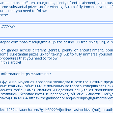
of games across different categories, plenty of entertainment, gener
e substantial prizes up for winning! But to fully immerse yourself i
ures that you need to follow.
here!
ot777</a>
anotepad.com/note/read/jbgmr5s6]bizzo casino 30 free spins[/url], a 
 of games across different genres, plenty of entertainment, boun
me substantial prizes up for taking! But to fully immerse yourself i
l procedures that you need to follow.
 this article!
, information https://24atm.net/
о функционирующая торговая площадка в сети tor. Разные пре
 моментальный обменник, с помощью которого совершаются с
равится тебе. Самая сильная и надежная защита от проникнов
отличной безопасности и превосходной анонимности. Забуд
аходи на MEGA https://megadmeobo1ahqw2reuqu5gbg6meixia.xyz 
kdeca1982.aqlaunch.com/?gid=592294]online casino bizzo[/url], a au