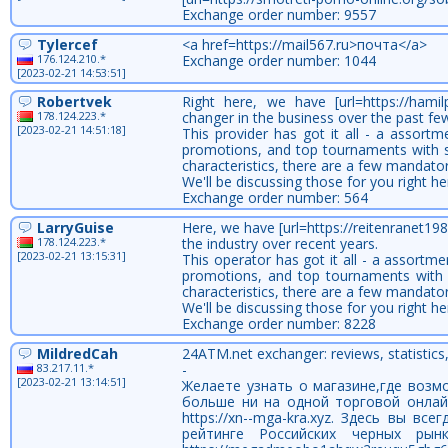
Exchange order number: 9557
Tylercef
<a href=https://mail567.ru>почта</a>
176.124.210.*
Exchange order number: 1044
[2023-02-21 14:53:51]
Robertvek
Right here, we have [url=https://hami
178.124.223.*
changer in the business over the past fe
[2023-02-21 14:51:18]
This provider has got it all - a assort
promotions, and top tournaments with som
characteristics, there are a few mandato
We'll be discussing those for you right he
Exchange order number: 564
LarryGuise
Here, we have [url=https://reitenranet1
178.124.223.*
the industry over recent years.
[2023-02-21 13:15:31]
This operator has got it all - a assort
promotions, and top tournaments with so
characteristics, there are a few mandato
We'll be discussing those for you right he
Exchange order number: 8228
MildredCah
24ATM.net exchanger: reviews, statistics
83.217.11.*
-
[2023-02-21 13:14:51]
Желаете узнать о магазине,где воз
больше ни на одной торговой онлай
https://xn--mga-kra.xyz. Здесь вы 
рейтинге Российских черных ры