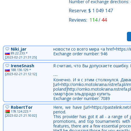
Number of exchange directions:
Reserve: $ 1 049 147
Reviews:
114
/
44
Niki_jar
новости со всего мира <a href=https://ii
89.22.233.*
Exchange order number: 946
[2023-02-21 21:31:25]
IreneSnash
Я считаю, что Вы допускаете ошибку.
188.130.129.*
[2023-02-21 21:12:12]
---
Конечно. И я с этим столкнулся. Дав
[url=http://omko.motokraina.nstrefa.p
poland]http://omko.motokraina.nstrefa
смартфон эльдорадо купить
Exchange order number: 7089
RobertTor
Here, we have [url=https://pastelink.ne
178.124.223.*
period.
[2023-02-21 21:10:02]
This provider has got it all - a range o
promotions, and top tournaments with s
features, there are a few essential proce
We'll be discussing those for you exactly i