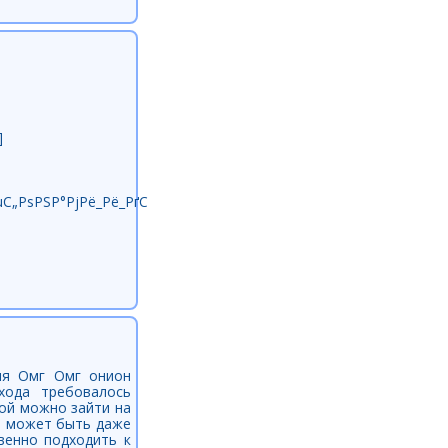
]
РµС„РѕРЅР°РјРё_Рё_РґСЂСѓРіРѕР№_РєРѕРЅС‚Р°РєС‚РЅРѕР№_РёРЅС
ня Омг Омг онион
хода требовалось
рой можно зайти на
то может быть даже
венно подходить к