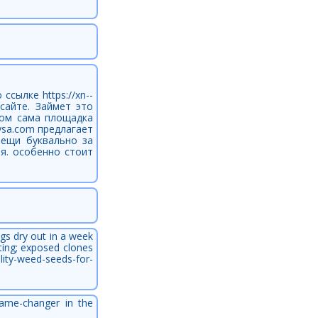
сылке https://xn--
сайте. Займет это
том сама площадка
ysa.com предлагает
вещи буквально за
я. особенно стоит
gs dry out in a week
ting; exposed clones
weed-seeds-for-
game-changer in the