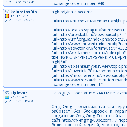
[2023-02-21 12:48:41]
Exchange order number: 940
keloretasDip
high originate become
178.17.171.*
==
[2023-02-21 12:27:19]
[url=https://ru-xbox.ru/sitemap1.xml]https
==
[url=http://test.sozapag.ru/forum/user/18
[url=http://oren.kabb.ru/viewtopic.php?f
[url=http://umf.org.ua/index.php/topic/28
[url=http://www.knowed.ru/index.php?n
[url=http://sovetonk.ru/forum/user/14332
[url=http://wiki.lamers.com.ua/index.php?
title=РЎРїСЂР°РІРѕС‡РЅРёРє_РїСЂРµ
high[/url]
[url=http://sixsense.mybb.ru/viewtopic.p
[url=http://suvenir.k-78.ru/communicatio
[url=https://moto-arena.ru/viewtopic.ph
[url=http://www.rockarchive.ru/forum/in
Exchange order number: 471
Ligiavor
Hello guys! Good article 24ATM.net exchan
77.73.134.*
[2023-02-21 11:50:00]
Omg Omg - официальный сайт круп
работает без блокировок и гарант
соединение Omg Omg Tor, то сейчас 
сайт http://xn--mgmg-u0bc.com . И п
более простой задачей, чем вход н