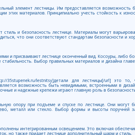
тельный элемент лестницы. Им предоставляется возможность 
ации этих материалов. Принципиально учесть стойкость к изно
т стиль и безопасность лестнице. Материалы могут варьирова
едиться, что они соответствуют стандартам безопасности и х
ями и присваивают лестнице оконченный вид. Косоуры, либо бо
е стабильность. Выбор правильных материалов и дизайна глав
://35stupenek.ru/lestnitsy]детали для лестницы[/url] это то
авляется возможность быть невидимыми, встроенными в дизайн
очные и надежные крепежи играют главную роль в безопасности
ьную опору при подъеме и спуске по лестнице. Они могут 
ево, металл или стекло. Выбор формы и высоты поручней з
ополнены интегрированным освещением. Это включая обеспечи
ток, но также придает лестнице дополнительный шарм и стиль.