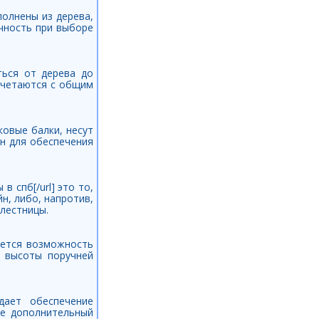
олнены из дерева,
ечность при выборе
ться от дерева до
сочетаются с общим
ковые балки, несут
н для обеспечения
в спб[/url] это то,
н, либо, напротив,
лестницы.
яется возможность
и высоты поручней
дает обеспечение
це дополнительный