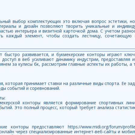
ильный выбор комплектующих это включая вопрос эстетики, но
териалы и дизайн позволяют творить уникальные и индивид
астью интерьера и визитной карточкой дома. С учетом разно
ть каждый элемент, чтобы создать лестницу, сочетающую 
т быстро развивается, и букмекерские конторы играют клю
и доступ в веб усиливают динамику индустрии, предоставляя 
янем за кулисы бк, рассмотрим главные аспекты их работы, а 
я, которая принимает ставки на различные виды спорта. Ее за
оды событий и соревнований.
ты:
екерской конторы является формирование спортивных лини
ытий. Это полный процесс, который требует анализа статисти
е конторы предоставляют https://www.midi.org/forum/profile
онлайн через специализированные интернет-веб-сайты и мобил