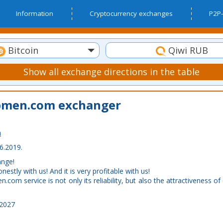
Information
Cryptocurrency exchanges
P2P-
Bitcoin
Qiwi RUB
Show all exchange directions in the table
bmen.com exchanger
m
6.2019.
ange!
nestly with us! And it is very profitable with us!
om service is not only its reliability, but also the attractiveness of 
 2027