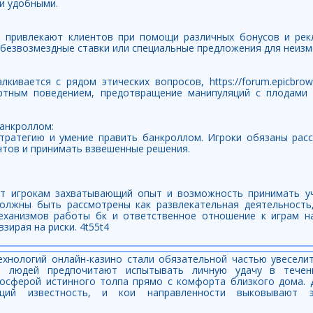
и удобными.
 привлекают клиентов при помощи различных бонусов и рек
 безвозмездные ставки или специальные предложения для неизм
кивается с рядом этических вопросов, https://forum.epicbrowse
артным поведением, предотвращение манипуляций с плодами
Банкроллом:
тратегию и умение править банкроллом. Игроки обязаны расс
тов и принимать взвешенные решения.
ют игрокам захватывающий опыт и возможность принимать у
должны быть рассмотрены как развлекательная деятельность
еханизмов работы бк и ответственное отношение к играм н
зирая на риски. 4t55t4
нологий онлайн-казино стали обязательной частью увеселит
 людей предпочитают испытывать личную удачу в течен
мосферой истинного толпа прямо с комфорта близкого дома. 
щий известность, и кои направленности выковывают э