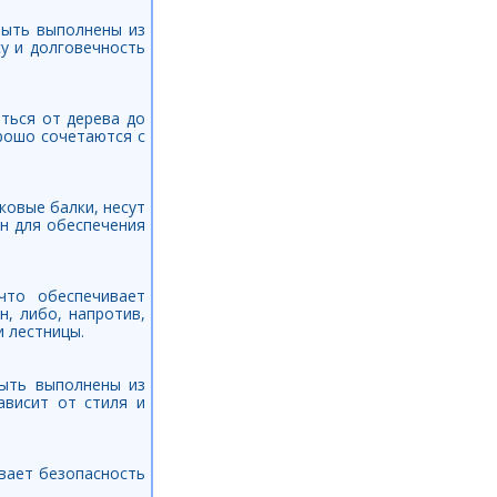
быть выполнены из
су и долговечность
ться от дерева до
орошо сочетаются с
ковые балки, несут
ен для обеспечения
, что обеспечивает
, либо, напротив,
 лестницы.
быть выполнены из
ависит от стиля и
вает безопасность