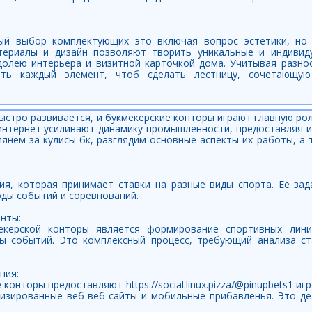
ный выбор комплектующих это включая вопрос эстетики, но
териалы и дизайн позволяют творить уникальные и индивид
олею интерьера и визитной карточкой дома. Учитывая разно
ать каждый элемент, чтоб сделать лестницу, сочетающу
быстро развивается, и букмекерские конторы играют главную рол
 интернет усиливают динамику промышленности, предоставляя 
янем за кулисы бк, разглядим основные аспекты их работы, а 
ия, которая принимает ставки на разные виды спорта. Ее зад
оды событий и соревнований.
нты:
екерской конторы является формирование спортивных лини
 событий. Это комплексный процесс, требующий анализа ст
ния:
конторы предоставляют https://social.linux.pizza/@pinupbets1 и
лизированные веб-веб-сайты и мобильные прибавленья. Это де