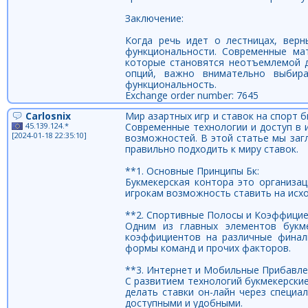
Заключение:
Когда речь идет о лестницах, вер
функциональности. Современные ма
которые становятся неотъемлемой д
опций, важно внимательно выбир
функциональность.
Exchange order number: 7645
Carlosnix
Мир азартных игр и ставок на спорт 
45.139.124.*
Современные технологии и доступ в
[2024-01-18 22:35:10]
возможностей. В этой статье мы загл
правильно подходить к миру ставок.
**1. Основные Принципы Бк:
Букмекерская контора это организац
игрокам возможность ставить на исх
**2. Спортивные Полосы и Коэффицие
Одним из главных элементов букм
коэффициентов на различные финалы
формы команд и прочих факторов.
**3. Интернет и Мобильные Прибавле
С развитием технологий букмекерские 
делать ставки он-лайн через специа
доступными и удобными.