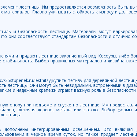
 элемент лестницы. Им предоставляется возможность быть вып
их материалов. Главно учитывать стойкость к износу и долгов
тиль и безопасность лестнице. Материалы могут варьирова
, что они соответствуют стандартам безопасности и отлично 
енями и придают лестнице законченный вид. Косоуры, либо бо
е стабильность. Выбор правильных материалов и дизайна важе
//35stupenek.ru/lestnitsy]купить тетиву для деревянной лестницы 
ть лестницы. Они могут быть невидимыми, встроенными в дизай
епкие и надежные крепежи играют важную роль в безопасности 
ную опору при подъеме и спуске по лестнице. Им предоставл
риалов, включая дерево, металл или стекло. Выбор формы 
 лестницы.
ь дополнены интегрированным освещением. Это включая 
ользовании в черное время суток, но также придает лестни