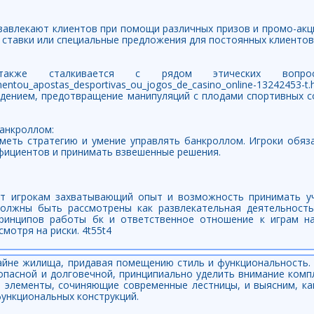
завлекают клиентов при помощи различных призов и промо-акц
 ставки или специальные предложения для постоянных клиентов
акже сталкивается с рядом этических вопросов,
entou_apostas_desportivas_ou_jogos_de_casino_online-13242453-t
едением, предотвращение манипуляций с плодами спортивных с
Банкроллом:
иметь стратегию и умение управлять банкроллом. Игроки обяз
ффициентов и принимать взвешенные решения.
ют игрокам захватывающий опыт и возможность принимать у
должны быть рассмотрены как развлекательная деятельность
ринципов работы бк и ответственное отношение к играм на
мотря на риски. 4t55t4
айне жилища, придавая помещению стиль и функциональность. 
зопасной и долговечной, принципиально уделить внимание ком
е элементы, сочиняющие современные лестницы, и выясним, ка
функциональных конструкций.