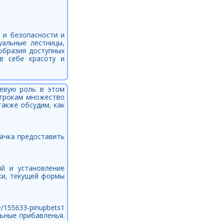
 и безопасности и
уальные лестницы,
образия доступных
в себе красоту и
чевую роль в этом
игрокам множество
также обсудим, как
дачка предоставить
й и установление
ки, текущей формы
/155633-pinupbets1
ьные прибавленья.