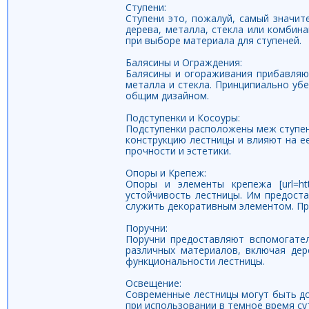
Ступени:
Ступени это, пожалуй, самый значи
дерева, металла, стекла или комбин
при выборе материала для ступеней.
Балясины и Ограждения:
Балясины и огораживания прибавляю
металла и стекла. Принципиально уб
общим дизайном.
Подступенки и Косоуры:
Подступенки расположены меж ступен
конструкцию лестницы и влияют на е
прочности и эстетики.
Опоры и Крепеж:
Опоры и элементы крепежа [url=http
устойчивость лестницы. Им предост
служить декоративным элементом. Пр
Поручни:
Поручни предоставляют вспомогател
различных материалов, включая дер
функциональности лестницы.
Освещение:
Современные лестницы могут быть д
при использовании в темное время су