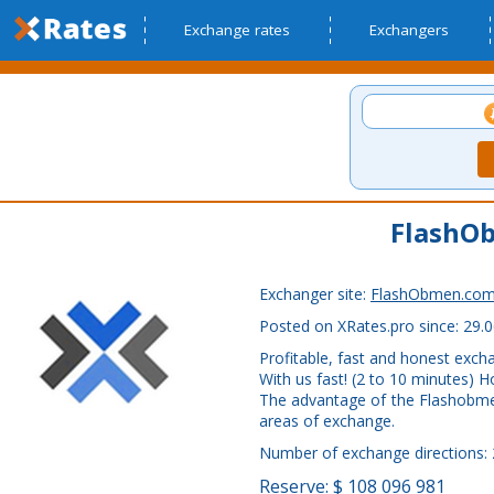
Exchange rates
Exchangers
FlashO
Exchanger site:
FlashObmen.co
Posted on XRates.pro since: 29.0
Profitable, fast and honest exch
With us fast! (2 to 10 minutes) Ho
The advantage of the Flashobmen.c
areas of exchange.
Number of exchange directions:
Reserve: $ 108 096 981