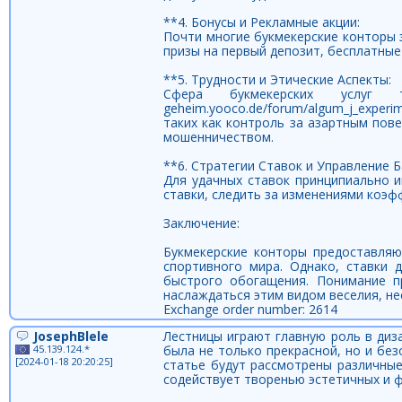
**4. Бонусы и Рекламные акции:
Почти многие букмекерские конторы 
призы на первый депозит, бесплатные
**5. Трудности и Этические Аспекты:
Сфера букмекерских услуг т
geheim.yooco.de/forum/algum_j_experim
таких как контроль за азартным пов
мошенничеством.
**6. Стратегии Ставок и Управление 
Для удачных ставок принципиально 
ставки, следить за изменениями коэ
Заключение:
Букмекерские конторы предоставля
спортивного мира. Однако, ставки 
быстрого обогащения. Понимание п
наслаждаться этим видом веселия, нес
Exchange order number: 2614
JosephBlele
Лестницы играют главную роль в диз
45.139.124.*
была не только прекрасной, но и бе
[2024-01-18 20:20:25]
статье будут рассмотрены различны
содействует творенью эстетичных и 