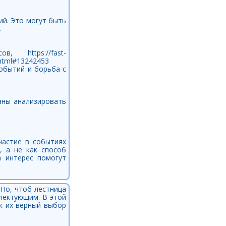
ий. Это могут быть
.
 https://fast-
.html#13242453
обытий и борьба с
аны анализировать
частие в событиях
, а не как способ
 интерес помогут
Но, чтоб лестница
плектующим. В этой
к их верный выбор