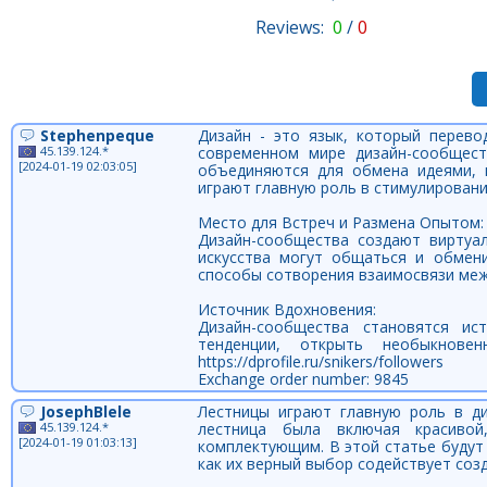
Reviews:
0
/
0
Stephenpeque
Дизайн - это язык, который перев
45.139.124.*
современном мире дизайн-сообщест
[2024-01-19 02:03:05]
объединяются для обмена идеями, 
играют главную роль в стимулировани
Место для Встреч и Размена Опытом:
Дизайн-сообщества создают виртуал
искусства могут общаться и обмени
способы сотворения взаимосвязи меж
Источник Вдохновения:
Дизайн-сообщества становятся ис
тенденции, открыть необыкнове
https://dprofile.ru/snikers/followers
Exchange order number: 9845
JosephBlele
Лестницы играют главную роль в д
45.139.124.*
лестница была включая красивой
[2024-01-19 01:03:13]
комплектующим. В этой статье будут
как их верный выбор содействует соз